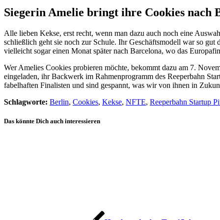
Siegerin Amelie bringt ihre Cookies nach 
Alle lieben Kekse, erst recht, wenn man dazu auch noch eine Auswa
schließlich geht sie noch zur Schule. Ihr Geschäftsmodell war so gut 
vielleicht sogar einen Monat später nach Barcelona, wo das Europafina
Wer Amelies Cookies probieren möchte, bekommt dazu am 7. November
eingeladen, ihr Backwerk im Rahmenprogramm des Reeperbahn Startup P
fabelhaften Finalisten und sind gespannt, was wir von ihnen in Zuku
Schlagworte:
Berlin
,
Cookies
,
Kekse
,
NFTE
,
Reeperbahn Startup Pi
Das könnte Dich auch interessieren