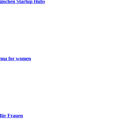
äischen Startup Hubs
inema for women
 für Frauen