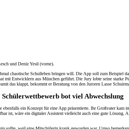
esch und Deniz Yesil (vorne).
mal chaotische Schulleben bringen will. Die App soll zum Beispiel dab
t mit Entwicklern aus München geführt. Die Jury lobte seine starke Per
Damit das klappt, bekommt er Beratung von den Juroren Lasse Schuir
r Schülerwettbewerb bot viel Abwechslung
e ebenfalls ein Konzept für eine App präsentierte. Ihr Großvater kam 
fbar ist, wäre ein digitaler Assistent vielleicht auch eine gute Lösung. 
ein sollte, weil eine Mitschülerin krank geworden war. Umso bemerkenswe