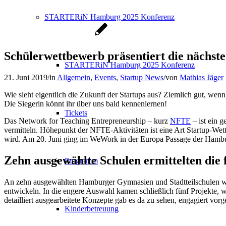
STARTERiN Hamburg 2025 Konferenz
Schülerwettbewerb präsentiert die nächst
STARTERiN Hamburg 2025 Konferenz
21. Juni 2019
/
in
Allgemein
,
Events
,
Startup News
/
von
Mathias Jäger
Wie sieht eigentlich die Zukunft der Startups aus? Ziemlich gut, we
Die Siegerin könnt ihr über uns bald kennenlernen!
Tickets
Das Network for Teaching Entrepreneurship – kurz
NFTE
– ist ein 
vermitteln. Höhepunkt der NFTE-Aktivitäten ist eine Art Startup-Wet
wird. Am 20. Juni ging im WeWork in der Europa Passage der Hamburge
Zehn ausgewählte Schulen ermittelten die f
Programm
An zehn ausgewählten Hamburger Gymnasien und Stadtteilschulen wa
entwickeln. In die engere Auswahl kamen schließlich fünf Projekte, w
detailliert ausgearbeitete Konzepte gab es da zu sehen, engagiert v
Kinderbetreuung