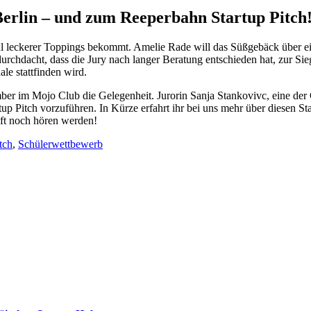
Berlin – und zum Reeperbahn Startup Pitch
hl leckerer Toppings bekommt. Amelie Rade will das Süßgebäck über 
durchdacht, dass die Jury nach langer Beratung entschieden hat, zur Sie
le stattfinden wird.
 im Mojo Club die Gelegenheit. Jurorin Sanja Stankovivc, eine der 
itch vorzuführen. In Kürze erfahrt ihr bei uns mehr über diesen Start
nft noch hören werden!
tch
,
Schülerwettbewerb