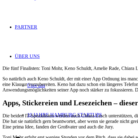
PARTNER
ÜBER UNS
Die fünf Finalisten: Toni Mohr, Keno Schuldt, Amelie Rade, Chiara L
So natürlich auch Keno Schuldt, der mit einer App Ordnung ins manch
eine Klausur vorzubereiten. Keno hat dazu schon ein längeres Telefona
Über uns
Anwendungsmöglichkeiten seiner App noch stärker zu fokussieren. 
Apps, Stickereien und Lesezeichen – diese
10 JAHRE HAMBURG STARTUPS
Die beiden IT-Spezialisten werden auch Chiara Lesch unterstützen, di
Die hat sie natürlich gern beantwortet, aber wenn sie gerade nicht grei
Eine prima Idee, fanden der Großvater und auch die Jury.
Toni Mohr erfuhr erst wenige Stunden vor dem Pitch, dass sie dabei s