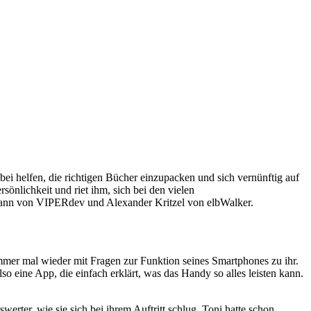
ei helfen, die richtigen Bücher einzupacken und sich vernünftig auf
sönlichkeit und riet ihm, sich bei den vielen
mann von VIPERdev und Alexander Kritzel von elbWalker.
immer mal wieder mit Fragen zur Funktion seines Smartphones zu ihr.
Also eine App, die einfach erklärt, was das Handy so alles leisten kann.
rter, wie sie sich bei ihrem Auftritt schlug. Toni hatte schon