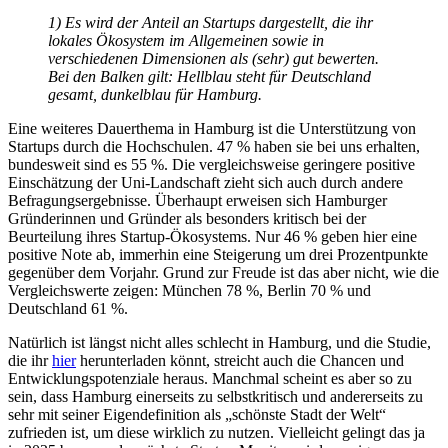
1) Es wird der Anteil an Startups dargestellt, die ihr
lokales Ökosystem im Allgemeinen sowie in
verschiedenen Dimensionen als (sehr) gut bewerten.
Bei den Balken gilt: Hellblau steht für Deutschland
gesamt, dunkelblau für Hamburg.
Eine weiteres Dauerthema in Hamburg ist die Unterstützung von
Startups durch die Hochschulen. 47 % haben sie bei uns erhalten,
bundesweit sind es 55 %. Die vergleichsweise geringere positive
Einschätzung der Uni-Landschaft zieht sich auch durch andere
Befragungsergebnisse. Überhaupt erweisen sich Hamburger
Gründerinnen und Gründer als besonders kritisch bei der
Beurteilung ihres Startup-Ökosystems. Nur 46 % geben hier eine
positive Note ab, immerhin eine Steigerung um drei Prozentpunkte
gegenüber dem Vorjahr. Grund zur Freude ist das aber nicht, wie die
Vergleichswerte zeigen: München 78 %, Berlin 70 % und
Deutschland 61 %.
Natürlich ist längst nicht alles schlecht in Hamburg, und die Studie,
die ihr
hier
herunterladen könnt, streicht auch die Chancen und
Entwicklungspotenziale heraus. Manchmal scheint es aber so zu
sein, dass Hamburg einerseits zu selbstkritisch und andererseits zu
sehr mit seiner Eigendefinition als „schönste Stadt der Welt“
zufrieden ist, um diese wirklich zu nutzen. Vielleicht gelingt das ja