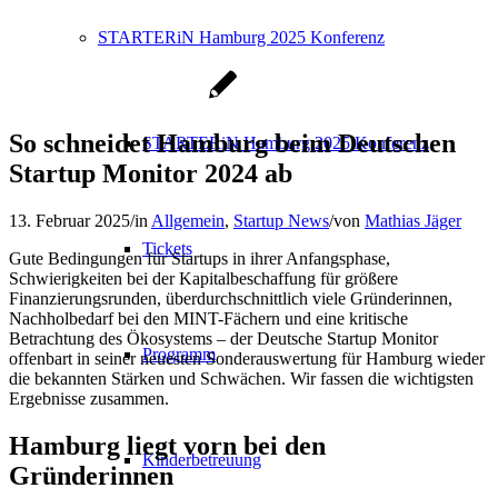
STARTERiN Hamburg 2025 Konferenz
So schneidet Hamburg beim Deutschen
STARTERiN Hamburg 2025 Konferenz
Startup Monitor 2024 ab
13. Februar 2025
/
in
Allgemein
,
Startup News
/
von
Mathias Jäger
Tickets
Gute Bedingungen für Startups in ihrer Anfangsphase,
Schwierigkeiten bei der Kapitalbeschaffung für größere
Finanzierungsrunden, überdurchschnittlich viele Gründerinnen,
Nachholbedarf bei den MINT-Fächern und eine kritische
Betrachtung des Ökosystems – der Deutsche Startup Monitor
Programm
offenbart in seiner neuesten Sonderauswertung für Hamburg wieder
die bekannten Stärken und Schwächen. Wir fassen die wichtigsten
Ergebnisse zusammen.
Hamburg liegt vorn bei den
Kinderbetreuung
Gründerinnen