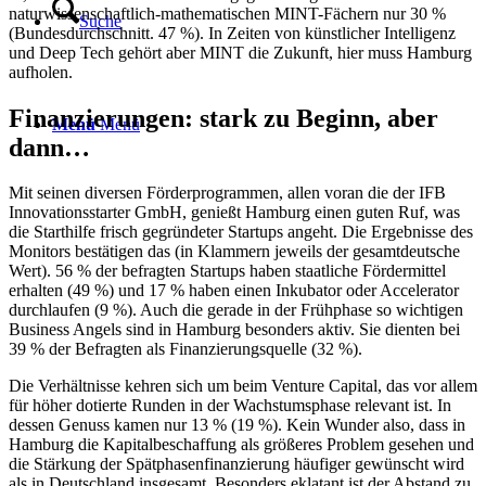
naturwissenschaftlich-mathematischen MINT-Fächern nur 30 %
Suche
(Bundesdurchschnitt. 47 %). In Zeiten von künstlicher Intelligenz
und Deep Tech gehört aber MINT die Zukunft, hier muss Hamburg
aufholen.
Finanzierungen: stark zu Beginn, aber
Menü
Menü
dann…
Mit seinen diversen Förderprogrammen, allen voran die der IFB
Innovationsstarter GmbH, genießt Hamburg einen guten Ruf, was
die Starthilfe frisch gegründeter Startups angeht. Die Ergebnisse des
Monitors bestätigen das (in Klammern jeweils der gesamtdeutsche
Wert). 56 % der befragten Startups haben staatliche Fördermittel
erhalten (49 %) und 17 % haben einen Inkubator oder Accelerator
durchlaufen (9 %). Auch die gerade in der Frühphase so wichtigen
Business Angels sind in Hamburg besonders aktiv. Sie dienten bei
39 % der Befragten als Finanzierungsquelle (32 %).
Die Verhältnisse kehren sich um beim Venture Capital, das vor allem
für höher dotierte Runden in der Wachstumsphase relevant ist. In
dessen Genuss kamen nur 13 % (19 %). Kein Wunder also, dass in
Hamburg die Kapitalbeschaffung als größeres Problem gesehen und
die Stärkung der Spätphasenfinanzierung häufiger gewünscht wird
als in Deutschland insgesamt. Besonders eklatant ist der Abstand zu