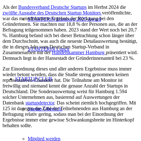
Als der
Bundesverband Deutsche Startups
im Herbst 2024 die
zwölfte Ausgabe des Deutschen Startup Monitors
veröffentlichte,
war das meistdiskutierte Ergebnis der Rückgang bei den
STARTERiN Hamburg 2025 Award
Gründerinnen. Sie machten nur 18,8 % der Personen aus, die an der
Befragung teilgenommen haben. 2023 stand der Wert noch bei 20,7
%. Hamburg befand sich bei dieser Betrachtung schon länger über
dem Durchschnitt, was auch die neueste Detailauswertung bestätigt,
die in diesem Jahr vom Deutschen Startup-Verband in
STARTERiN Lunch
Zusammenarbeit mit der
Handelskammer Hamburg
präsentiert wird.
Demnach liegt in der Hansestadt der Gründerinnenanteil bei 23 %.
Zur Einordnung dieses und aller anderen Ergebnisse muss immer
wieder betont werden, dass die Studie streng genommen keinen
STARTUP CLUB
repräsentativen Charakter hat. Die Teilnahme am Monitor ist
freiwillig und niemand kennt die genaue Anzahl der Startups in
Deutschland. Die Sonderauswertung weist für Hamburg 1.594
solcher Unternehmen aus, basierend auf Auswertungen der
Datenbank
startupdetector
. Das scheint ziemlich hochgegriffen. Mit
125 ist dagegen die Zahl der Teilnehmenden aus Hamburg an der
Startup Übersicht
Befragung relativ gering, sodass man bei der Einordnung der
Ergebnisse immer eine gewisse Schwankungsbreite im Hinterkopf
behalten sollte.
Mitglied werden