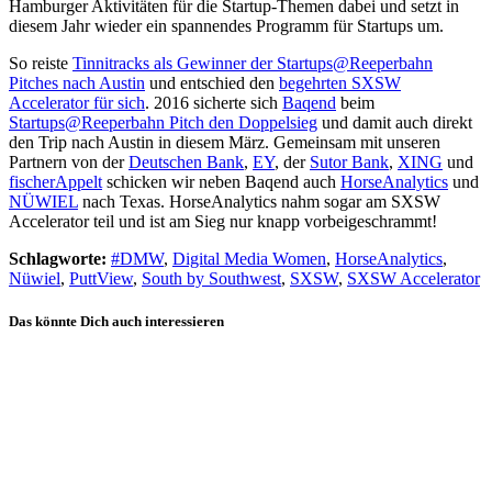
Hamburger Aktivitäten für die Startup-Themen dabei und setzt in
diesem Jahr wieder ein spannendes Programm für Startups um.
So reiste
Tinnitracks als Gewinner der Startups@Reeperbahn
Pitches nach Austin
und entschied den
begehrten SXSW
Accelerator für sich
. 2016 sicherte sich
Baqend
beim
Startups@Reeperbahn Pitch den Doppelsieg
und damit auch direkt
den Trip nach Austin in diesem März. Gemeinsam mit unseren
Partnern von der
Deutschen Bank
,
EY
, der
Sutor Bank
,
XING
und
fischerAppelt
schicken wir neben Baqend auch
HorseAnalytics
und
NÜWIEL
nach Texas. HorseAnalytics nahm sogar am SXSW
Accelerator teil und ist am Sieg nur knapp vorbeigeschrammt!
Schlagworte:
#DMW
,
Digital Media Women
,
HorseAnalytics
,
Nüwiel
,
PuttView
,
South by Southwest
,
SXSW
,
SXSW Accelerator
Das könnte Dich auch interessieren