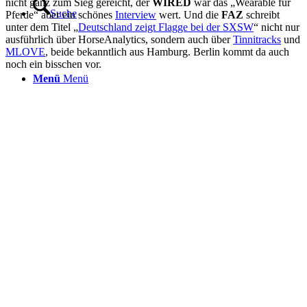
nicht ganz zum Sieg gereicht, der
WIRED
war das „Wearable für
Suche
Pferde“ aber ein schönes
Interview
wert. Und die
FAZ
schreibt
unter dem Titel „
Deutschland zeigt Flagge bei der SXSW
“ nicht nur
ausführlich über HorseAnalytics, sondern auch über
Tinnitracks
und
MLOVE
, beide bekanntlich aus Hamburg. Berlin kommt da auch
noch ein bisschen vor.
Menü
Menü