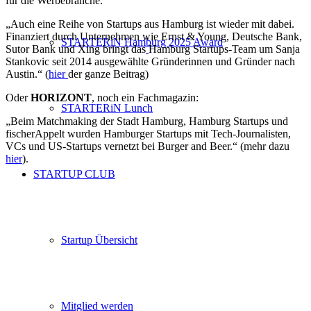
für die Werbebranche:
„Auch eine Reihe von Startups aus Hamburg ist wieder mit dabei.
Finanziert durch Unternehmen wie Ernst & Young, Deutsche Bank,
STARTERiN Hamburg 2025 Award
Sutor Bank und Xing bringt das
Hamburg Startups-Team um Sanja
Stankovic seit 2014 ausgewählte Gründerinnen und Gründer nach
Austin.“ (
hier
der ganze Beitrag)
Oder
HORIZONT
, noch ein Fachmagazin:
STARTERiN Lunch
„Beim Matchmaking der Stadt Hamburg, Hamburg Startups und
fischerAppelt wurden Hamburger Startups mit Tech-Journalisten,
VCs und US-Startups vernetzt bei Burger and Beer.“ (mehr dazu
hier
).
STARTUP CLUB
Startup Übersicht
Mitglied werden