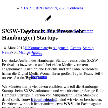
STARTERiN Hamburg 2025 Konferenz
SXSW-Tagebuch: Die Presse lobt
STARTERiN Hamburg 2025 Konferenz
Hamburg(er) Startups
14. März 2017
/
0 Kommentare
/
in
Allgemein
,
Events
,
Startup
News
/
von
Mathias Jäger
Tickets
Der starke Aufttritt des Hamburger Startup-Teams beim SXSW
Festival ist inzwischen auch bei vielen Medienvertretern
angekommen. Ausführliche Berichte sind der Lohn. Außerdem
hatten die Digital Media Women ihren großen Tag in Texas. Teil 4
Programm
unseres Austin-Tagebuchs.
Wir könnten hier ja viel davon erzählen, wie toll die Hamburger
Startups beim SXSW ankommen und was für eine großartige Rolle
Hamburg Startups in Person von Mitgründerin Sanja Stankovic
dabei spielt. Tun wir aber nicht, dafür sind wir viel zu bescheiden.
Kinderbetreuung
Da zitieren wir doch lieber andere, etwa
W&V
, ein Fachmagazin