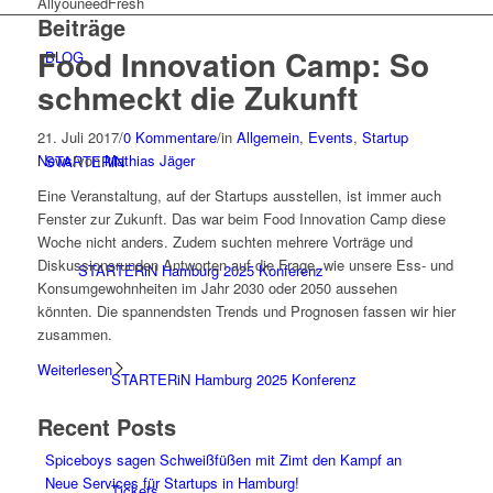
AllyouneedFresh
Beiträge
Food Innovation Camp: So
BLOG
schmeckt die Zukunft
21. Juli 2017
/
0 Kommentare
/
in
Allgemein
,
Events
,
Startup
News
/
von
Mathias Jäger
STARTERiN
Eine Veranstaltung, auf der Startups ausstellen, ist immer auch
Fenster zur Zukunft. Das war beim Food Innovation Camp diese
Woche nicht anders. Zudem suchten mehrere Vorträge und
Diskussionsrunden Antworten auf die Frage, wie unsere Ess- und
STARTERiN Hamburg 2025 Konferenz
Konsumgewohnheiten im Jahr 2030 oder 2050 aussehen
könnten. Die spannendsten Trends und Prognosen fassen wir hier
zusammen.
Weiterlesen
STARTERiN Hamburg 2025 Konferenz
Recent Posts
Spiceboys sagen Schweißfüßen mit Zimt den Kampf an
Neue Services für Startups in Hamburg!
Tickets