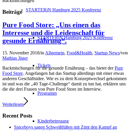
Backmischungen
STARTERiN Hamburg 2025 Konferenz
Beiträge
Pure Food Store: „Uns einen das
Interesse und die Leidenschaft für
STARTERiN Hamburg 2025 Konferenz
gesunde Ernährung“.
15. November 2018
/
in
Allgemein
,
Food&Health
,
Startup News
/
von
Mathias Jäger
Tickets
Backmischungen für die gesunde Ernährung – das bietet der
Pure
Food Store
. Angefangen hat das Startup allerdings mit einer etwas
anderen Geschäftsidee. Wie es zu dem Konzeptwechsel gekommen
ist und was die „40 Tage-Challenge“ damit zu tun hat, erklären uns
die die drei Frauen von Pure Food Store im Interview.
Programm
Weiterlesen
Recent Posts
Kinderbetreuung
Spiceboys sagen Schweißfüßen mit Zimt den Kampf an