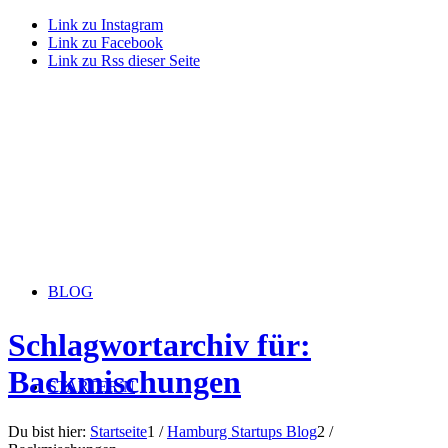
Link zu Instagram
Link zu Facebook
Link zu Rss dieser Seite
BLOG
Schlagwortarchiv für:
Backmischungen
STARTERiN
Du bist hier:
Startseite
1
/
Hamburg Startups Blog
2
/