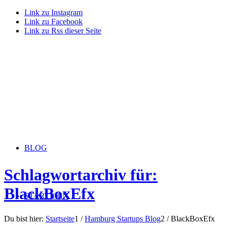
Link zu Instagram
Link zu Facebook
Link zu Rss dieser Seite
BLOG
Schlagwortarchiv für:
BlackBoxEfx
STARTERiN
Du bist hier:
Startseite
1
/
Hamburg Startups Blog
2
/
BlackBoxEfx