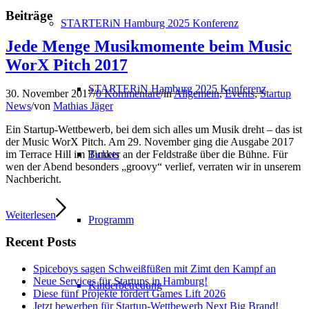
Beiträge
STARTERiN Hamburg 2025 Konferenz
Jede Menge Musikmomente beim Music
WorX Pitch 2017
STARTERiN Hamburg 2025 Konferenz
30. November 2017
/
0 Kommentare
/
in
Allgemein
,
Events
,
Startup
News
/
von
Mathias Jäger
Ein Startup-Wettbewerb, bei dem sich alles um Musik dreht – das ist
der Music WorX Pitch. Am 29. November ging die Ausgabe 2017
Tickets
im Terrace Hill im Bunker an der Feldstraße über die Bühne. Für
wen der Abend besonders „groovy“ verlief, verraten wir in unserem
Nachbericht.
Weiterlesen
Programm
Recent Posts
Spiceboys sagen Schweißfüßen mit Zimt den Kampf an
Neue Services für Startups in Hamburg!
Kinderbetreuung
Diese fünf Projekte fördert Games Lift 2026
Jetzt bewerben für Startup-Wettbewerb Next Big Brand!