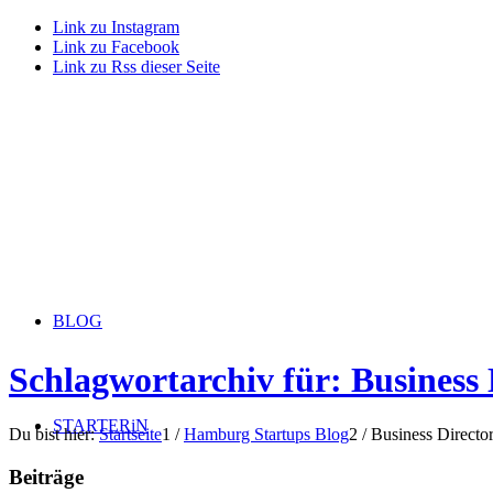
Link zu Instagram
Link zu Facebook
Link zu Rss dieser Seite
BLOG
Schlagwortarchiv für: Business 
STARTERiN
Du bist hier:
Startseite
1
/
Hamburg Startups Blog
2
/
Business Directo
Beiträge