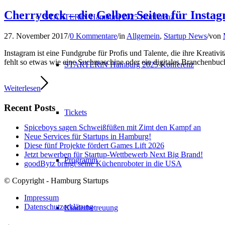
Cherrydeck – die Gelben Seiten für Insta
STARTERiN Hamburg 2025 Konferenz
27. November 2017
/
0 Kommentare
/
in
Allgemein
,
Startup News
/
von
Instagram ist eine Fundgrube für Profis und Talente, die ihre Kreativ
fehlt so etwas wie eine Suchmaschine oder ein digitales Branchenbu
STARTERiN Hamburg 2025 Konferenz
Weiterlesen
Recent Posts
Tickets
Spiceboys sagen Schweißfüßen mit Zimt den Kampf an
Neue Services für Startups in Hamburg!
Diese fünf Projekte fördert Games Lift 2026
Jetzt bewerben für Startup-Wettbewerb Next Big Brand!
Programm
goodBytz bringt seine Küchenroboter in die USA
© Copyright - Hamburg Startups
Impressum
Datenschutzerklärung
Kinderbetreuung