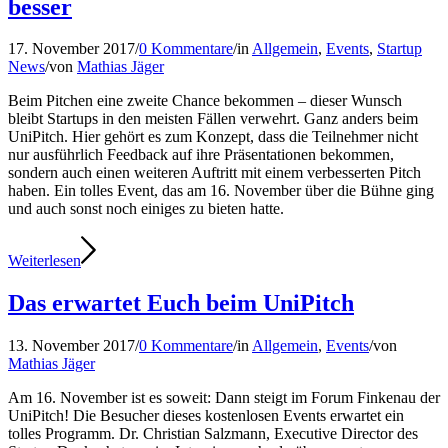
besser
17. November 2017
/
0 Kommentare
/
in
Allgemein
,
Events
,
Startup
News
/
von
Mathias Jäger
Beim Pitchen eine zweite Chance bekommen – dieser Wunsch
bleibt Startups in den meisten Fällen verwehrt. Ganz anders beim
UniPitch. Hier gehört es zum Konzept, dass die Teilnehmer nicht
nur ausführlich Feedback auf ihre Präsentationen bekommen,
sondern auch einen weiteren Auftritt mit einem verbesserten Pitch
haben. Ein tolles Event, das am 16. November über die Bühne ging
und auch sonst noch einiges zu bieten hatte.
Weiterlesen
Das erwartet Euch beim UniPitch
13. November 2017
/
0 Kommentare
/
in
Allgemein
,
Events
/
von
Mathias Jäger
Am 16. November ist es soweit: Dann steigt im Forum Finkenau der
UniPitch! Die Besucher dieses kostenlosen Events erwartet ein
tolles Programm. Dr. Christian Salzmann, Executive Director des