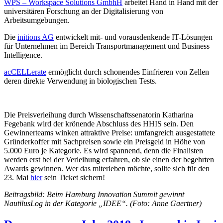
WPS – Workspace Solutions GmbhH
arbeitet Hand in Hand mit der
universitären Forschung an der Digitalisierung von
Arbeitsumgebungen.
Die
initions AG
entwickelt mit- und vorausdenkende IT-Lösungen
für Unternehmen im Bereich Transportmanagement und Business
Intelligence.
acCELLerate
ermöglicht durch schonendes Einfrieren von Zellen
deren direkte Verwendung in biologischen Tests.
Die Preisverleihung durch Wissenschaftssenatorin Katharina
Fegebank wird der krönende Abschluss des HHIS sein. Den
Gewinnerteams winken attraktive Preise: umfangreich ausgestattete
Gründerkoffer mit Sachpreisen sowie ein Preisgeld in Höhe von
5.000 Euro je Kategorie. Es wird spannend, denn die Finalisten
werden erst bei der Verleihung erfahren, ob sie einen der begehrten
Awards gewinnen. Wer das miterleben möchte, sollte sich für den
23. Mai
hier
sein Ticket sichern!
Beitragsbild: Beim Hamburg Innovation Summit gewinnt
NautilusLog in der Kategorie „IDEE“. (Foto: Anne Gaertner)