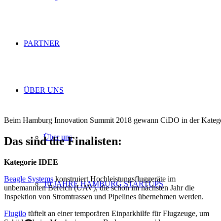
PARTNER
ÜBER UNS
Beim Hamburg Innovation Summit 2018 gewann CiDO in der Kateg
Über uns
Das sind die Finalisten:
Kategorie IDEE
Beagle Systems
konstruiert Hochleistungsfluggeräte im
10 JAHRE HAMBURG STARTUPS
unbemannten Bereich (UAV), die schon im nächsten Jahr die
Inspektion von Stromtrassen und Pipelines übernehmen werden.
Flugilo
tüftelt an einer temporären Einparkhilfe für Flugzeuge, um