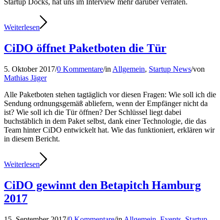
Startup Docks, hat uns im Interview mehr darüber verraten.
Weiterlesen
CiDO öffnet Paketboten die Tür
5. Oktober 2017
/
0 Kommentare
/
in
Allgemein
,
Startup News
/
von
Mathias Jäger
Alle Paketboten stehen tagtäglich vor diesen Fragen: Wie soll ich die
Sendung ordnungsgemäß abliefern, wenn der Empfänger nicht da
ist? Wie soll ich die Tür öffnen? Der Schlüssel liegt dabei
buchstäblich in dem Paket selbst, dank einer Technologie, die das
Team hinter CiDO entwickelt hat. Wie das funktioniert, erklären wir
in diesem Bericht.
Weiterlesen
CiDO gewinnt den Betapitch Hamburg
2017
15. September 2017
/
0 Kommentare
/
in
Allgemein
,
Events
,
Startup