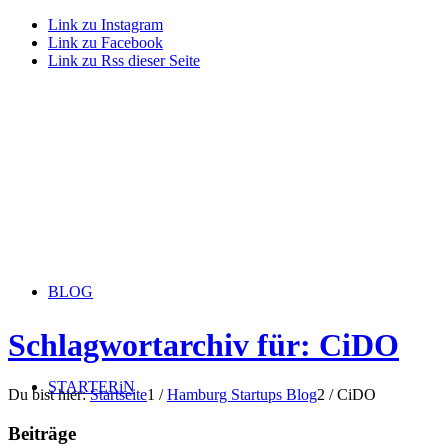
Link zu Instagram
Link zu Facebook
Link zu Rss dieser Seite
BLOG
Schlagwortarchiv für: CiDO
STARTERiN
Du bist hier:
Startseite
1
/
Hamburg Startups Blog
2
/
CiDO
Beiträge