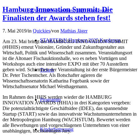
Hamburg Innovation Summit: Die
STARTERiN Hamburg 2025 Konferenz
Finalisten der Awards stehen fest!
7. Mai 2019
/
in
Quickies
/
von
Mathias Jäger
STARTERiN Hamburg 2025 Konferenz
Am 23. Mai bringt der HAMBURG INNOVATION SUMMIT
(#HHIS) erneut Visionäre, Gründer und Zukunftsgestalter aus
Wirtschaft, Politik und Wissenschaft zusammen. Veranstaltungsort
ist die Altonaer Fischauktionshalle, wo es neben Vorträgen und
Workshops auch eine interaktive EXPO mit über 70 Ausstellern
geben wird. Schirmherr der Veranstaltung ist der erste Bürgermeister
Tickets
Dr. Peter Tschentscher. Als Botschafter agieren die
Wissenschaftssenatorin Katharina Fegebank sowie der
Wirtschaftssenator Michael Westhagemann.
Im Rahmen des HHIS werden wieder die HAMBURG
Programm
INNOVATION AWARDS (HHIA) in drei Kategorien vergeben:
Die potenzialträchtigste Geschäftsidee (IDEE), das spannendste
Startup (START) sowie das innovativste Wachstumsunternehmen in
der Metropolregion Hamburg (WACHSTUM). Bewertet werden
alle Bewerbungen und vorgeschlagenen Unternehmen von einer
Kinderbetreuung
unabhängigen, hochkarätigen Jury.