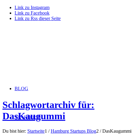
Link zu Instagram
Link zu Facebook
Link zu Rss dieser Seite
BLOG
Schlagwortarchiv für:
DasKaugummi
STARTERiN
Du bist hier:
Startseite
1
/
Hamburg Startups Blog
2
/
DasKaugummi