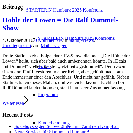
Beiträge
STARTERiN Hamburg 2025 Konferenz
Höhle der Löwen = Die Ralf Dümmel-
Show
STARTERiN Hamburg 2025 Konferenz
4. Oktober 2016
/
0 Kommentare
/
in
Startup News
,
Unkategorisiert
/
von
Mathias Jäger
Dritte Staffel, siebte Folge einer TV-Show, die noch „Die Höhle der
Löwen“ heißt, sich aber bald auch umbenennen könnte. In „Deals
Tickets
mit Dümmel“ vielleicht, oder „Jetzt hat’s gedümmelt“. Denn zwar
sitzen dort fünf Investoren in einer Reihe, aber gefühlt macht am
Ende immer nur einer den Abschluss. Und nicht nur gefühlt. Sieben
Startups traten dieses Mal an, und wie viele davon tatsächlich bei
Ralf Dümmel landen konnten, steht in unserer Zusammenfassung.
Programm
Weiterlesen
Recent Posts
Kinderbetreuung
Spiceboys sagen Schweißfüßen mit Zimt den Kampf an
Neue Services für Startups in Hamburg!