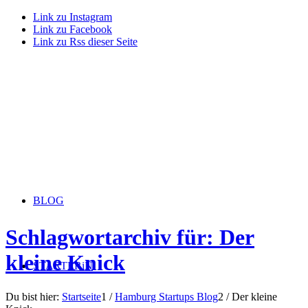
Link zu Instagram
Link zu Facebook
Link zu Rss dieser Seite
BLOG
Schlagwortarchiv für: Der
kleine Knick
STARTERiN
Du bist hier:
Startseite
1
/
Hamburg Startups Blog
2
/
Der kleine