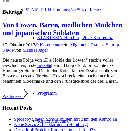
Knick
STARTERiN Hamburg 2025 Konferenz
Beiträge
Von Löwen, Bären, niedlichen Mädchen
und japanischen Soldaten
STARTERiN Hamburg 2025 Konferenz
17. Oktober 2017
/
0 Kommentare
/
in
Allgemein
,
Events
,
Startup
News
/
von
Mathias Jäger
Die neuste Folge von „Die Höhle der Löwen“ steckte voller
Tickets
Geschichten, leider nicht alle mit Happy End. So konnte das
Hamburger Startup Der kleine Knick keinen Deal abschließen.
Besser sah es aus für einen Rostschreck, eine nach einer Insel
benannten Modemarke und den Frühstücksbrei der drei Bären.
Programm
Weiterlesen
Recent Posts
Spiceboys sagen Schweißfüßen mit Zimt den Kampf an
Kinderbetreuung
Neue Services für Startups in Hamburg!
Diese fünf Projekte fördert Games Lift 2026