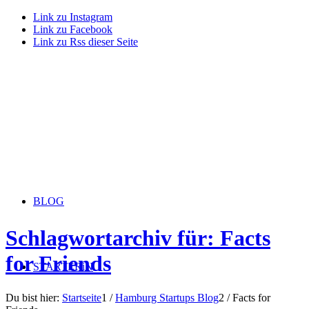
Link zu Instagram
Link zu Facebook
Link zu Rss dieser Seite
BLOG
Schlagwortarchiv für: Facts
for Friends
STARTERiN
Du bist hier:
Startseite
1
/
Hamburg Startups Blog
2
/
Facts for