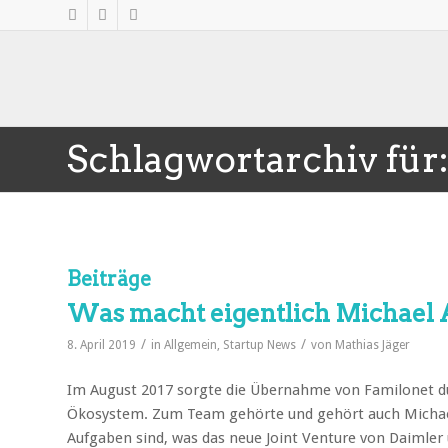
Schlagwortarchiv für
Beiträge
Was macht eigentlich Michael 
/
/
8. April 2019
in
Allgemein
,
Startup News
von
Mathias Jäger
Im August 2017 sorgte die Übernahme von Familonet du
Ökosystem. Zum Team gehörte und gehört auch Michael 
Aufgaben sind, was das neue Joint Venture von Daimler