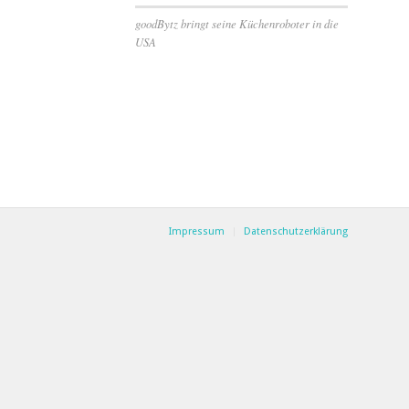
goodBytz bringt seine Küchenroboter in die
USA
Impressum
Datenschutzerklärung