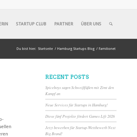
ERiN
STARTUP CLUB
PARTNER
ÜBER UNS
Du bist hier:
Startseite
/
Hamburg Startups Blog
/
Familionet
RECENT POSTS
Spiceboys sagen Schweißfüßen mit Zimt den
Kampf an
Neue Services für Startups in Hamburg!
Diese fünf Projekte fördert Games Lift 2026
p-
uellen
Jetzt bewerben für Startup-Wettbewerb Next
Big Brand!
eren