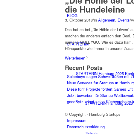
„Die Höhle der 
die Hundeleine
BLOG
3. Oktober 2018
/
in
Allgemein
,
Events
/
v
Das hat es bei „Die Höhle der Löwen“ a
machen die anderen einfach den Deal. D
namens GOLEYGO. Wie es dazu kam, wie
STARTERiN
Höhepunkte wie immer in unserer Zusa
Weiterlesen
Recent Posts
STARTERiN Hamburg 2025 Konf
Spiceboys sagen Schweißfüßen mit Z
Neue Services für Startups in Hambur
Diese fünf Projekte fördert Games Lift
Jetzt bewerben für Startup-Wettbewer
goodBytz bringt seine Küchenroboter 
STARTERiN Hamburg 2025 
© Copyright - Hamburg Startups
Impressum
Datenschutzerklärung
Tickets