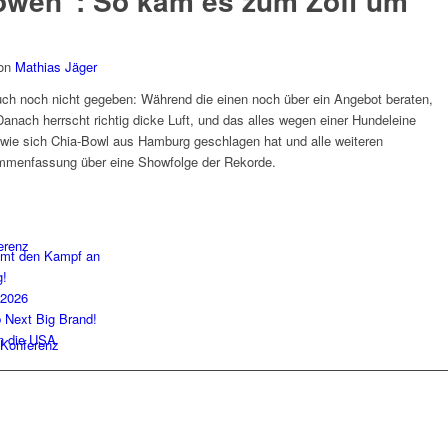
Löwen“: So kam es zum Zoff um
on
Mathias Jäger
uch noch nicht gegeben: Während die einen noch über ein Angebot beraten,
anach herrscht richtig dicke Luft, und das alles wegen einer Hundeleine
 sich Chia-Bowl aus Hamburg geschlagen hat und alle weiteren
mmenfassung über eine Showfolge der Rekorde.
erenz
imt den Kampf an
g!
 2026
b Next Big Brand!
in die USA
Konferenz