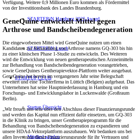
Verfügung. Weitere 0,9 Millionen Euro kommen als Fördermittel
von der Investitionsbank des Landes Brandenburg.
STARTERiN Hamburg 2025 Award
GeneQuine entwickelt Mittel gegen
Arthrose und Bandscheibendegeneration
Die eingeworbenen Mittel wird GeneQuine nutzen um einen
STARTERiN Lunch
Kandidaten zur Behandlung von Arthrose namens GQ-303 bis hin
zu einer klinischen Phase 1-Studie zu entwickeln. Des Weiteren
wird die Entwicklung von neuen gentherapeutischen Arzneimitteln
zur Behandlung von Bandscheibendegeneration vorangetrieben,
sowie GeneQuines Gentherapievektor-Plattform weiter ausgebaut.
GeneQuine hat bereits im vergangenen Jahr seine Belegschaft
STARTUP CLUB
erweitert und eine Tochterfirma in Lüttich (Belgien) aufgebaut. Das
Unternehmen hat seine Hauptniederlassung in Hamburg und ein
Forschungs- und Entwicklungslabor in Luckenwalde (Großraum
Berlin).
Startup Übersicht
„Wir freuen uns sehr über den Abschluss dieser Finanzierungsrunde
und werden das Kapital nun effizient dafür einsetzen, um GQ-303
in die Klinik zu bringen, unser Gentherapieprogramm für die
Behandlung von Bandscheibendegeneration zu expandieren und
unsere HDAd-Vektorplattform auszubauen. Wir bedanken uns bei
Mitglied werden
allen Investoren dieser Finanzierungsrunde für ihr Vertrauen und