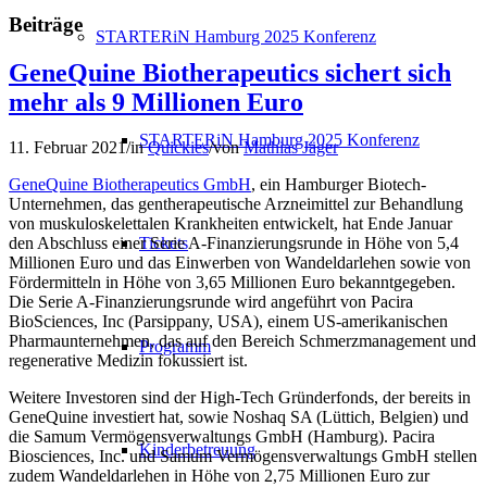
Beiträge
STARTERiN Hamburg 2025 Konferenz
GeneQuine Biotherapeutics sichert sich
mehr als 9 Millionen Euro
STARTERiN Hamburg 2025 Konferenz
11. Februar 2021
/
in
Quickies
/
von
Mathias Jäger
GeneQuine Biotherapeutics GmbH
, ein Hamburger Biotech-
Unternehmen, das gentherapeutische Arzneimittel zur Behandlung
von muskuloskelettalen Krankheiten entwickelt, hat Ende Januar
Tickets
den Abschluss einer Serie A-Finanzierungsrunde in Höhe von 5,4
Millionen Euro und das Einwerben von Wandeldarlehen sowie von
Fördermitteln in Höhe von 3,65 Millionen Euro bekanntgegeben.
Die Serie A-Finanzierungsrunde wird angeführt von Pacira
BioSciences, Inc (Parsippany, USA), einem US-amerikanischen
Pharmaunternehmen, das auf den Bereich Schmerzmanagement und
Programm
regenerative Medizin fokussiert ist.
Weitere Investoren sind der High-Tech Gründerfonds, der bereits in
GeneQuine investiert hat, sowie Noshaq SA (Lüttich, Belgien) und
die Samum Vermögensverwaltungs GmbH (Hamburg). Pacira
Kinderbetreuung
Biosciences, Inc. und Samum Vermögensverwaltungs GmbH stellen
zudem Wandeldarlehen in Höhe von 2,75 Millionen Euro zur