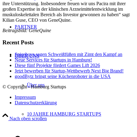
ihre Unterstützung. Insbesondere freuen wir uns Pacira mit ihrer
großen Expertise in der klinischen Arzneimittelentwicklung im
muskuloskelettalen Bereich als Investor gewonnen zu haben“ sagt
Kilian Guse, CEO von GeneQuine.
PARTNER
Beitragsbild: GeneQuine
Recent Posts
Spiceboys sagen Schweißfüßen mit Zimt den Kampf an
ÜBER UNS
Neue Services für Startups in Hamburg!
Diese fünf Projekte fördert Games Lift 2026
Jetzt bewerben für Startup-Wettbewerb Next Big Brand!
goodBytz bringt seine Küchenroboter in die USA
Über uns
© Copyright - Hamburg Startups
Impressum
Datenschutzerklärung
10 JAHRE HAMBURG STARTUPS
Nach oben scrollen