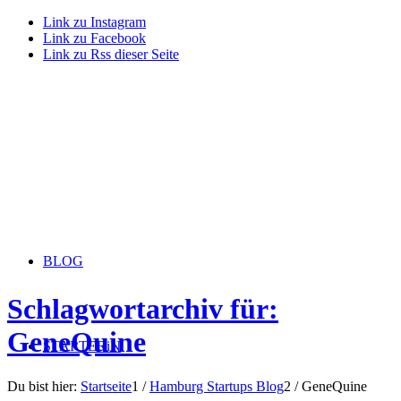
Link zu Instagram
Link zu Facebook
Link zu Rss dieser Seite
BLOG
Schlagwortarchiv für:
GeneQuine
STARTERiN
Du bist hier:
Startseite
1
/
Hamburg Startups Blog
2
/
GeneQuine