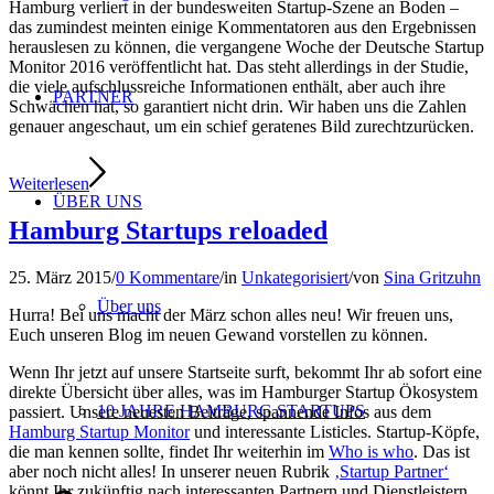
Hamburg verliert in der bundesweiten Startup-Szene an Boden –
das zumindest meinten einige Kommentatoren aus den Ergebnissen
herauslesen zu können, die vergangene Woche der Deutsche Startup
Monitor 2016 veröffentlicht hat. Das steht allerdings in der Studie,
die viele aufschlussreiche Informationen enthält, aber auch ihre
PARTNER
Schwächen hat, so garantiert nicht drin. Wir haben uns die Zahlen
genauer angeschaut, um ein schief geratenes Bild zurechtzurücken.
Weiterlesen
ÜBER UNS
Hamburg Startups reloaded
25. März 2015
/
0 Kommentare
/
in
Unkategorisiert
/
von
Sina Gritzuhn
Über uns
Hurra! Bei uns macht der März schon alles neu! Wir freuen uns,
Euch unseren Blog im neuen Gewand vorstellen zu können.
Wenn Ihr jetzt auf unsere Startseite surft, bekommt Ihr ab sofort eine
direkte Übersicht über alles, was im Hamburger Startup Ökosystem
10 JAHRE HAMBURG STARTUPS
passiert. Unsere neuesten Beiträge, spannende Infos aus dem
Hamburg Startup Monitor
und interessante Listicles. Startup-Köpfe,
die man kennen sollte, findet Ihr weiterhin im
Who is who
. Das ist
aber noch nicht alles! In unserer neuen Rubrik
‚Startup Partner‘
könnt Ihr zukünftig nach interessanten Partnern und Dienstleistern