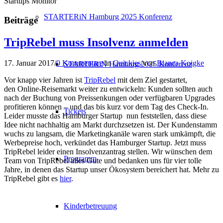
Startups Monitor
STARTERiN Hamburg 2025 Konferenz
Beiträge
TripRebel muss Insolvenz anmelden
17. Januar 2017
/
0 Kommentare
/
in
Quickies
/
von
Bianca Koigke
STARTERiN Hamburg 2025 Konferenz
Vor knapp vier Jahren ist
TripRebel
mit dem Ziel gestartet,
den Online-Reisemarkt weiter zu entwickeln: Kunden sollten auch
nach der Buchung von Preissenkungen oder verfügbaren Upgrades
profitieren können – und das bis kurz vor dem Tag des Check-In.
Tickets
Leider musste das Hamburger Startup nun feststellen, dass diese
Idee nicht nachhaltig am Markt durchzsetzen ist. Der Kundenstamm
wuchs zu langsam, die Marketingkanäle waren stark umkämpft, die
Werbepreise hoch, verkündet das Hamburger Startup. Jetzt muss
TripRebel leider einen Insolvenzantrag stellen. Wir wünschen dem
Programm
Team von TripRebel alles Gute und bedanken uns für vier tolle
Jahre, in denen das Startup unser Ökosystem bereichert hat. Mehr zu
TripRebel gibt es
hier
.
Kinderbetreuung