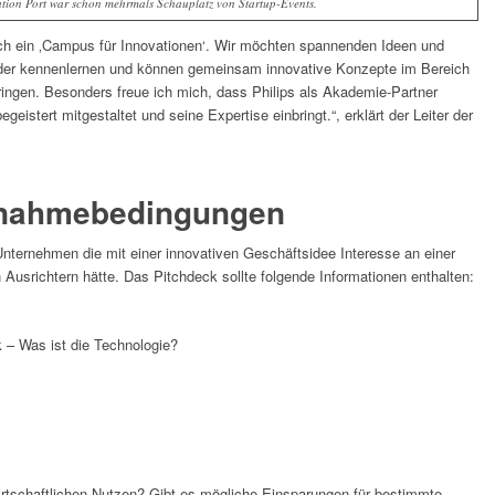
tion Port war schon mehrmals Schauplatz von Startup-Events.
ch ein ‚Campus für Innovationen‘. Wir möchten spannenden Ideen und
nder kennenlernen und können gemeinsam innovative Konzepte im Bereich
ingen. Besonders freue ich mich, dass Philips als Akademie-Partner
geistert mitgestaltet und seine Expertise einbringt.“, erklärt der Leiter der
ilnahmebedingungen
nternehmen die mit einer innovativen Geschäftsidee Interesse an einer
usrichtern hätte. Das Pitchdeck sollte folgende Informationen enthalten:
 – Was ist die Technologie?
rtschaftlichen Nutzen? Gibt es mögliche Einsparungen für bestimmte