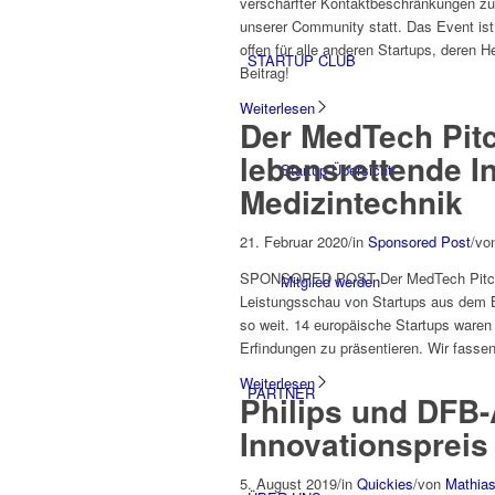
verschärfter Kontaktbeschränkungen zu v
unserer Community statt. Das Event ist i
offen für alle anderen Startups, deren H
STARTUP CLUB
Beitrag!
Weiterlesen
Der MedTech Pitc
lebensrettende I
Startup Übersicht
Medizintechnik
21. Februar 2020
/
in
Sponsored Post
/
vo
SPONSORED POST Der MedTech Pitch Day
Mitglied werden
Leistungsschau von Startups aus dem B
so weit. 14 europäische Startups ware
Erfindungen zu präsentieren. Wir fass
Weiterlesen
PARTNER
Philips und DFB-
Innovationspreis
5. August 2019
/
in
Quickies
/
von
Mathias