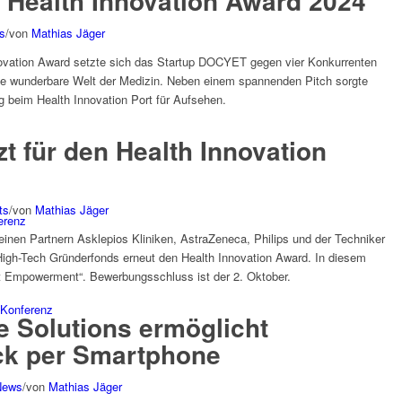
Health Innovation Award 2024
s
/
von
Mathias Jäger
novation Award setzte sich das Startup DOCYET gegen vier Konkurrenten
die wunderbare Welt der Medizin. Neben einem spannenden Pitch sorgte
 beim Health Innovation Port für Aufsehen.
t für den Health Innovation
ts
/
von
Mathias Jäger
erenz
seinen Partnern Asklepios Kliniken, AstraZeneca, Philips und der Techniker
igh-Tech Gründerfonds erneut den Health Innovation Award. In diesem
t Empowerment“. Bewerbungsschluss ist der 2. Oktober.
Konferenz
e Solutions ermöglicht
k per Smartphone
News
/
von
Mathias Jäger