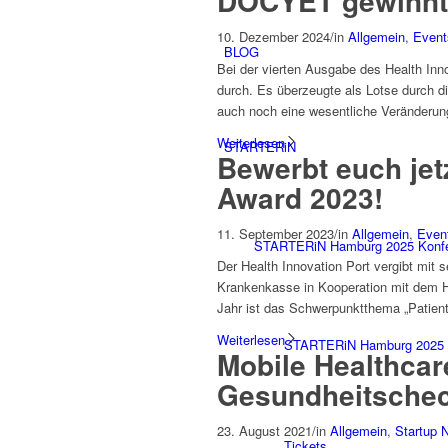
DOCYET gewinnt 
10. Dezember 2024
/
in
Allgemein
,
Event
BLOG
Bei der vierten Ausgabe des Health In
durch. Es überzeugte als Lotse durch 
auch noch eine wesentliche Veränderung
Weiterlesen
STARTERiN
Bewerbt euch jetz
Award 2023!
11. September 2023
/
in
Allgemein
,
Even
STARTERiN Hamburg 2025 Konf
Der Health Innovation Port vergibt mit 
Krankenkasse in Kooperation mit dem H
Jahr ist das Schwerpunktthema „Patien
Weiterlesen
STARTERiN Hamburg 2025 
Mobile Healthcar
Gesundheitschec
23. August 2021
/
in
Allgemein
,
Startup 
Tickets