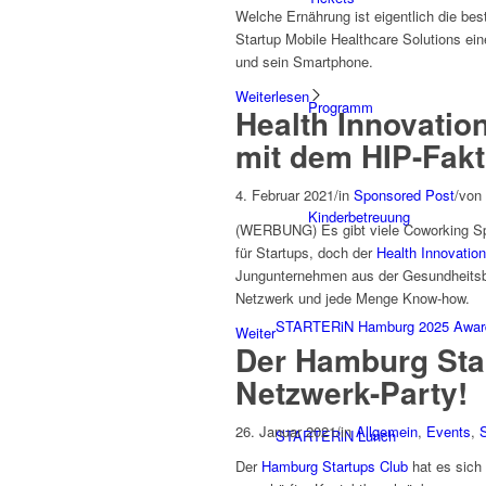
Welche Ernährung ist eigentlich die be
Startup Mobile Healthcare Solutions ein
und sein Smartphone.
Weiterlesen
Programm
Health Innovation
mit dem HIP-Fakt
4. Februar 2021
/
in
Sponsored Post
/
von
Kinderbetreuung
(WERBUNG) Es gibt viele Coworking Sp
für Startups, doch der
Health Innovation
Jungunternehmen aus der Gesundheitsbr
Netzwerk und jede Menge Know-how.
STARTERiN Hamburg 2025 Awar
Weiter
Der Hamburg Start
Netzwerk-Party!
26. Januar 2021
/
in
Allgemein
,
Events
,
STARTERiN Lunch
Der
Hamburg Startups Club
hat es sich