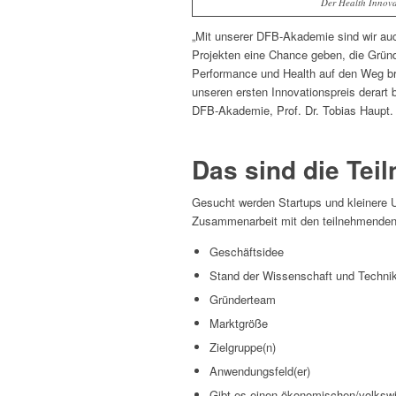
Der Health Innova
„Mit unserer DFB-Akademie sind wir au
Projekten eine Chance geben, die Grü
Performance und Health auf den Weg br
unseren ersten Innovationspreis derart be
DFB-Akademie, Prof. Dr. Tobias Haupt.
Das sind die Te
Gesucht werden Startups und kleinere U
Zusammenarbeit mit den teilnehmenden A
Geschäftsidee
Stand der Wissenschaft und Technik
Gründerteam
Marktgröße
Zielgruppe(n)
Anwendungsfeld(er)
Gibt es einen ökonomischen/volkswi