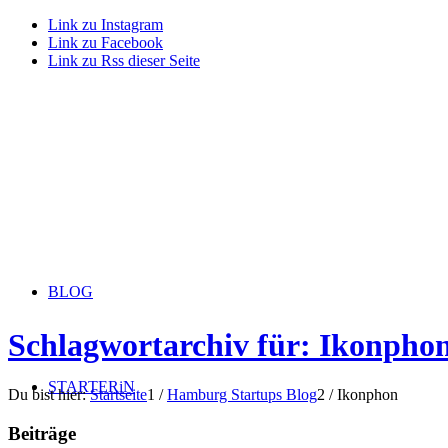
Link zu Instagram
Link zu Facebook
Link zu Rss dieser Seite
BLOG
Schlagwortarchiv für: Ikonpho
STARTERiN
Du bist hier:
Startseite
1
/
Hamburg Startups Blog
2
/
Ikonphon
Beiträge