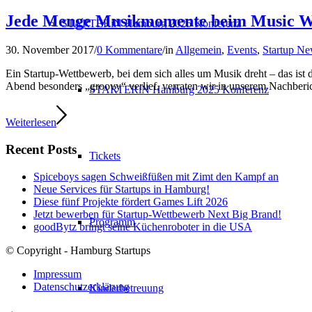
Jede Menge Musikmomente beim Music W
STARTERiN Hamburg 2025 Konferenz
30. November 2017
/
0 Kommentare
/
in
Allgemein
,
Events
,
Startup N
Ein Startup-Wettbewerb, bei dem sich alles um Musik dreht – das is
Abend besonders „groovy“ verlief, verraten wir in unserem Nachberic
STARTERiN Hamburg 2025 Konferenz
Weiterlesen
Recent Posts
Tickets
Spiceboys sagen Schweißfüßen mit Zimt den Kampf an
Neue Services für Startups in Hamburg!
Diese fünf Projekte fördert Games Lift 2026
Jetzt bewerben für Startup-Wettbewerb Next Big Brand!
Programm
goodBytz bringt seine Küchenroboter in die USA
© Copyright - Hamburg Startups
Impressum
Datenschutzerklärung
Kinderbetreuung