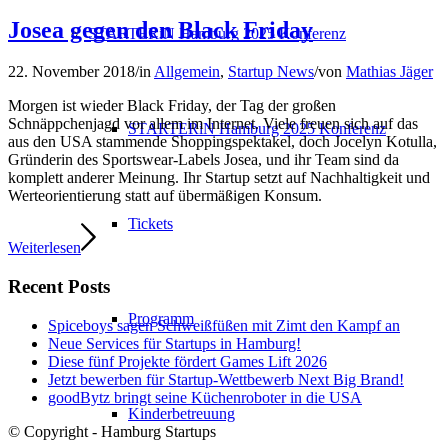
Josea gegen den Black Friday
STARTERiN Hamburg 2025 Konferenz
22. November 2018
/
in
Allgemein
,
Startup News
/
von
Mathias Jäger
Morgen ist wieder Black Friday, der Tag der großen
Schnäppchenjagd vor allem im Internet. Viele freuen sich auf das
STARTERiN Hamburg 2025 Konferenz
aus den USA stammende Shoppingspektakel, doch Jocelyn Kotulla,
Gründerin des Sportswear-Labels Josea, und ihr Team sind da
komplett anderer Meinung. Ihr Startup setzt auf Nachhaltigkeit und
Werteorientierung statt auf übermäßigen Konsum.
Tickets
Weiterlesen
Recent Posts
Programm
Spiceboys sagen Schweißfüßen mit Zimt den Kampf an
Neue Services für Startups in Hamburg!
Diese fünf Projekte fördert Games Lift 2026
Jetzt bewerben für Startup-Wettbewerb Next Big Brand!
goodBytz bringt seine Küchenroboter in die USA
Kinderbetreuung
© Copyright - Hamburg Startups