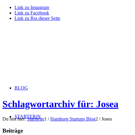
Link zu Instagram
Link zu Facebook
Link zu Rss dieser Seite
BLOG
Schlagwortarchiv für: Josea
STARTERiN
Du bist hier:
Startseite
1
/
Hamburg Startups Blog
2
/
Josea
Beiträge