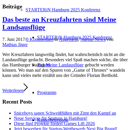
Beiträge
STARTERiN Hamburg 2025 Konferenz
Das beste an Kreuzfahrten sind Meine
Landsausflüge
STARTERiN Hamburg 2025 Konferenz
7. Juni 2017
/
0 Kommentare
/
in
Allgemein
,
Startup News
/
von
Mathias Jäger
Wer Kreuzfahren langweilig findet, hat wahrscheinlich nicht an die
Landausflüge gedacht. Besonders viel Spaß machen solche, die über
Tickets
das Hamburger Startup
Meine Landausflüge
gebucht werden
können. Wo man auf den Spuren von „Game of Thrones“ wandeln
kann und vieles mehr erzählt uns der Gründer Florian Berthold.
Weiterlesen
Programm
Recent Posts
Spiceboys sagen Schweißfüßen mit Zimt den Kampf an
Neue Services für Startups in Hamburg!
Kinderbetreuung
Diese fünf Projekte fördert Games Lift 2026
Jetzt bewerben für Startup-Wettbewerb Next Big Brand!