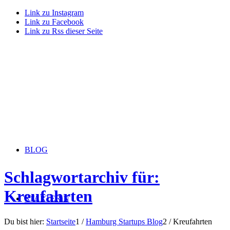
Link zu Instagram
Link zu Facebook
Link zu Rss dieser Seite
BLOG
Schlagwortarchiv für:
Kreufahrten
STARTERiN
Du bist hier:
Startseite
1
/
Hamburg Startups Blog
2
/
Kreufahrten