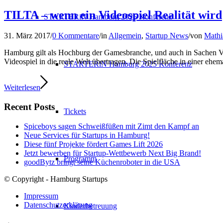
TILTA – wenn ein Videospiel Realität wird
STARTERiN Hamburg 2025 Konferenz
31. März 2017
/
0 Kommentare
/
in
Allgemein
,
Startup News
/
von
Mathi
Hamburg gilt als Hochburg der Gamesbranche, und auch in Sachen Virtu
Videospiel in die reale Welt übertragen. Die Spielfläche in einer ehe
STARTERiN Hamburg 2025 Konferenz
Weiterlesen
Recent Posts
Tickets
Spiceboys sagen Schweißfüßen mit Zimt den Kampf an
Neue Services für Startups in Hamburg!
Diese fünf Projekte fördert Games Lift 2026
Jetzt bewerben für Startup-Wettbewerb Next Big Brand!
Programm
goodBytz bringt seine Küchenroboter in die USA
© Copyright - Hamburg Startups
Impressum
Datenschutzerklärung
Kinderbetreuung