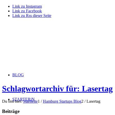
Link zu Instagram
Link zu Facebook
Link zu Rss dieser Seite
BLOG
Schlagwortarchiv für: Lasertag
STARTERiN
Du bist hier:
Startseite
1
/
Hamburg Startups Blog
2
/
Lasertag
Beiträge