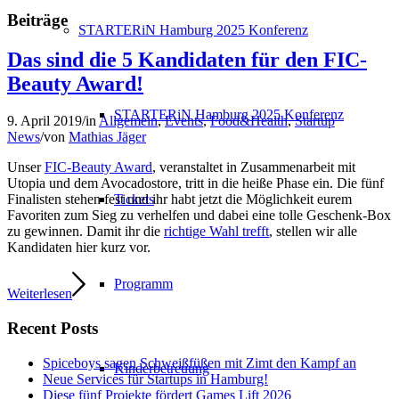
Beiträge
STARTERiN Hamburg 2025 Konferenz
Das sind die 5 Kandidaten für den FIC-
Beauty Award!
STARTERiN Hamburg 2025 Konferenz
9. April 2019
/
in
Allgemein
,
Events
,
Food&Health
,
Startup
News
/
von
Mathias Jäger
Unser
FIC-Beauty Award
, veranstaltet in Zusammenarbeit mit
Utopia und dem Avocadostore, tritt in die heiße Phase ein. Die fünf
Tickets
Finalisten stehen fest und ihr habt jetzt die Möglichkeit eurem
Favoriten zum Sieg zu verhelfen und dabei eine tolle Geschenk-Box
zu gewinnen. Damit ihr die
richtige Wahl trefft
, stellen wir alle
Kandidaten hier kurz vor.
Programm
Weiterlesen
Recent Posts
Spiceboys sagen Schweißfüßen mit Zimt den Kampf an
Kinderbetreuung
Neue Services für Startups in Hamburg!
Diese fünf Projekte fördert Games Lift 2026