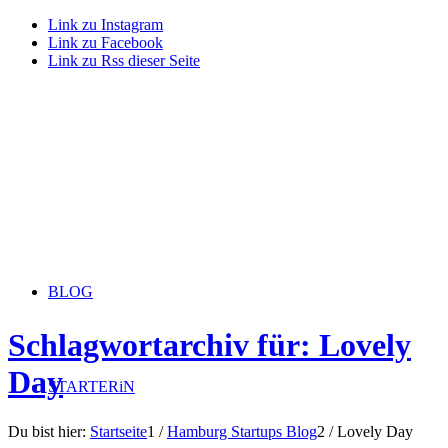
Link zu Instagram
Link zu Facebook
Link zu Rss dieser Seite
BLOG
Schlagwortarchiv für: Lovely
Day
STARTERiN
Du bist hier:
Startseite
1
/
Hamburg Startups Blog
2
/
Lovely Day