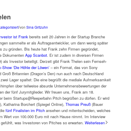
elen
/
ategorisiert
von
Sina Gritzuhn
nvestor ist Frank
bereits seit 20 Jahren in der Startup Branche
ngen sammelte er als Auftragsentwickler, um dann wenig später
ons zu gründen. Bis heute hat Frank zehn Firmen gegründet,
ene Dokumenten
App Scanbot
. Er ist zudem in diversen Firmen
 als Investor beteiligt. Derzeit gibt Frank Thelen sein Fernseh-
x-Show ‘Die Höhle der Löwen’
– ein Format, das von Sony
d Groß Britannien (Dragon’s Den) nun auch nach Deutschland
zwei Lager spaltet: Die eine begrüßt die mediale Aufmerksamkeit
chimpfen über teilweise absurde Unternehmensbewertungen der
n der fünf Jurymitglieder. Wir freuen uns, Frank am 18.
der beim Startups@Reeperbahn Pitch begrüßen zu dürfen. Er wird
, Katharina Borchert (Spiegel Online),
Thomas Preuß
(Bauer
 die
fünf Finalisten im Pitch
ansehen und mitentscheiden, welches
 im Wert von 100.000 Euro mit nach Hause nimmt. Im Interview
 gefühlt, was Investoren von Pitches so erwarten.
Weiterlesen