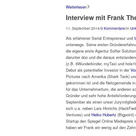
Weiterlesen
Interview mit Frank Th
/
/
11. September 2014
0 Kommentare
in
Unk
Als erfahrener Serial Entrepreneur und
I
unterwegs. Seine ersten Gründererfahru
die eigene erste Agentur Softer Soluti
darunter doo und die daraus entstand
(z.B. 6Wunderkinder, myTaxi und hole19)
Debut als potentieller Investor in der
Vo
Pictures nach Amerika (Shark Tank) un
gekommen ist und die Netzgemeinde in 
für das Unternehmertum, die anderen s
Gründer und sehr hohe Anteilsforderunge
September als einen unser Jurymitglie
sich u.a. neben Lars Hinrichs (HackFwd)
Ventures) und
Heiko Hubertz
(Bigpoint)
Startup den Spiegel Online Mediapreis
haben wir Frank ein wenig auf den Zahn