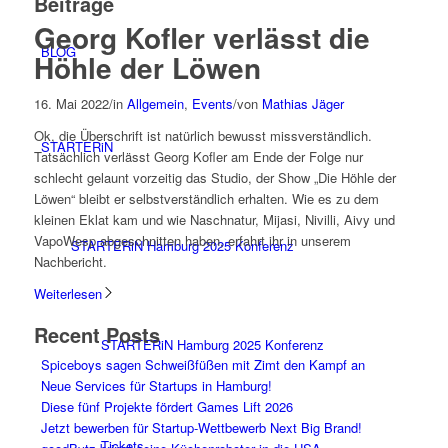
Beiträge
Georg Kofler verlässt die
BLOG
Höhle der Löwen
16. Mai 2022
/
in
Allgemein
,
Events
/
von
Mathias Jäger
Ok, die Überschrift ist natürlich bewusst missverständlich.
STARTERiN
Tatsächlich verlässt Georg Kofler am Ende der Folge nur
schlecht gelaunt vorzeitig das Studio, der Show „Die Höhle der
Löwen“ bleibt er selbstverständlich erhalten. Wie es zu dem
kleinen Eklat kam und wie Naschnatur, Mijasi, Nivilli, Aivy und
VapoWesp abgeschnitten haben, erfahrt ihr in unserem
STARTERiN Hamburg 2025 Konferenz
Nachbericht.
Weiterlesen
Recent Posts
STARTERiN Hamburg 2025 Konferenz
Spiceboys sagen Schweißfüßen mit Zimt den Kampf an
Neue Services für Startups in Hamburg!
Diese fünf Projekte fördert Games Lift 2026
Jetzt bewerben für Startup-Wettbewerb Next Big Brand!
Tickets