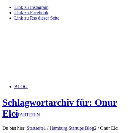
Link zu Instagram
Link zu Facebook
Link zu Rss dieser Seite
BLOG
Schlagwortarchiv für: Onur
Elci
STARTERiN
Du bist hier:
Startseite
1
/
Hamburg Startups Blog
2
/
Onur Elci