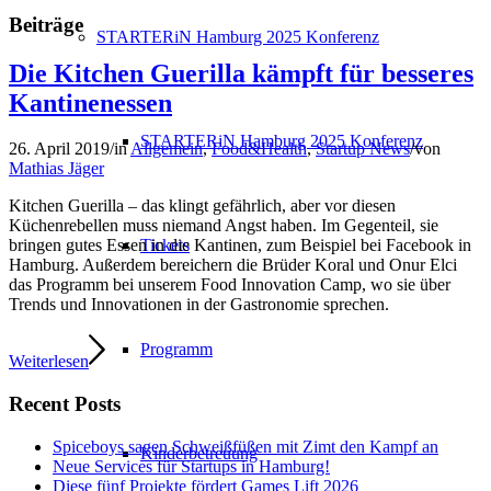
Beiträge
STARTERiN Hamburg 2025 Konferenz
Die Kitchen Guerilla kämpft für besseres
Kantinenessen
STARTERiN Hamburg 2025 Konferenz
26. April 2019
/
in
Allgemein
,
Food&Health
,
Startup News
/
von
Mathias Jäger
Kitchen Guerilla – das klingt gefährlich, aber vor diesen
Küchenrebellen muss niemand Angst haben. Im Gegenteil, sie
Tickets
bringen gutes Essen in die Kantinen, zum Beispiel bei Facebook in
Hamburg. Außerdem bereichern die Brüder Koral und Onur Elci
das Programm bei unserem Food Innovation Camp, wo sie über
Trends und Innovationen in der Gastronomie sprechen.
Programm
Weiterlesen
Recent Posts
Spiceboys sagen Schweißfüßen mit Zimt den Kampf an
Kinderbetreuung
Neue Services für Startups in Hamburg!
Diese fünf Projekte fördert Games Lift 2026