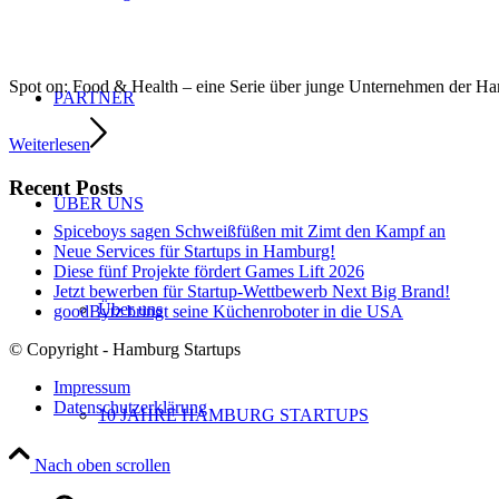
Spot on: Food & Health – eine Serie über junge Unternehmen der 
PARTNER
Weiterlesen
Recent Posts
ÜBER UNS
Spiceboys sagen Schweißfüßen mit Zimt den Kampf an
Neue Services für Startups in Hamburg!
Diese fünf Projekte fördert Games Lift 2026
Jetzt bewerben für Startup-Wettbewerb Next Big Brand!
Über uns
goodBytz bringt seine Küchenroboter in die USA
© Copyright - Hamburg Startups
Impressum
Datenschutzerklärung
10 JAHRE HAMBURG STARTUPS
Nach oben scrollen