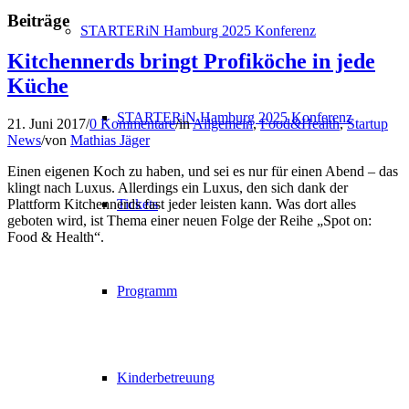
Beiträge
STARTERiN Hamburg 2025 Konferenz
Kitchennerds bringt Profiköche in jede
Küche
STARTERiN Hamburg 2025 Konferenz
21. Juni 2017
/
0 Kommentare
/
in
Allgemein
,
Food&Health
,
Startup
News
/
von
Mathias Jäger
Einen eigenen Koch zu haben, und sei es nur für einen Abend – das
klingt nach Luxus. Allerdings ein Luxus, den sich dank der
Tickets
Plattform Kitchennerds fast jeder leisten kann. Was dort alles
geboten wird, ist Thema einer neuen Folge der Reihe „Spot on:
Food & Health“.
Programm
Kinderbetreuung