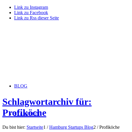
Link zu Instagram
Link zu Facebook
Link zu Rss dieser Seite
BLOG
Schlagwortarchiv für:
Profiköche
STARTERiN
Du bist hier:
Startseite
1
/
Hamburg Startups Blog
2
/
Profiköche