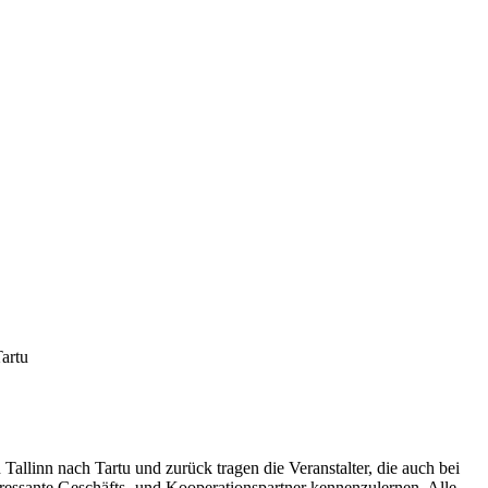
artu
llinn nach Tartu und zurück tragen die Veranstalter, die auch bei
ressante Geschäfts- und Kooperationspartner kennenzulernen. Alle