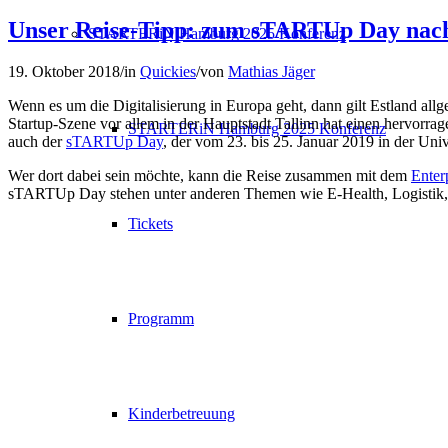
Unser Reise-Tipp: zum sTARTUp Day nach
STARTERiN Hamburg 2025 Konferenz
19. Oktober 2018
/
in
Quickies
/
von
Mathias Jäger
Wenn es um die Digitalisierung in Europa geht, dann gilt Estland al
Startup-Szene vor allem in der Hauptstadt Tallinn hat einen hervorrag
STARTERiN Hamburg 2025 Konferenz
auch der
sTARTUp Day
, der vom 23. bis 25. Januar 2019 in der Univer
Wer dort dabei sein möchte, kann die Reise zusammen mit dem
Enter
sTARTUp Day stehen unter anderen Themen wie E-Health, Logistik, B
Tickets
Programm
Kinderbetreuung