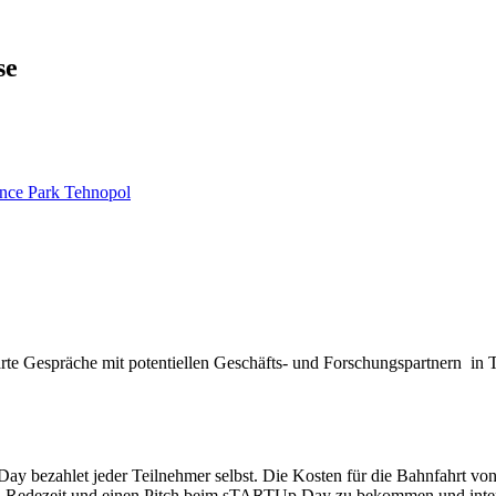
se
nce Park Tehnopol
e Gespräche mit potentiellen Geschäfts- und Forschungspartnern in T
bezahlet jeder Teilnehmer selbst. Die Kosten für die Bahnfahrt von Ta
keit, Redezeit und einen Pitch beim sTARTUp Day zu bekommen und inte