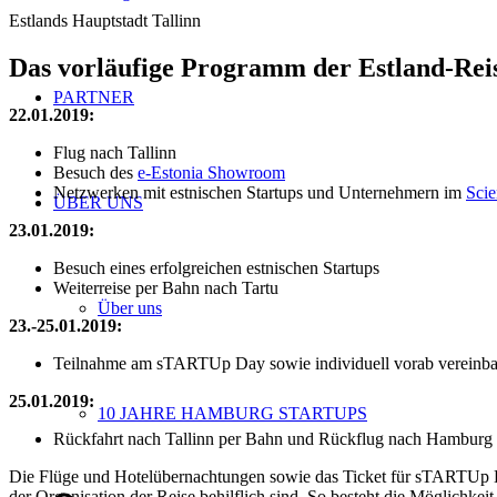
Estlands Hauptstadt Tallinn
Das vorläufige Programm der Estland-Rei
PARTNER
22.01.2019:
Flug nach Tallinn
Besuch des
e-Estonia Showroom
Netzwerken mit estnischen Startups und Unternehmern im
Scie
ÜBER UNS
23.01.2019:
Besuch eines erfolgreichen estnischen Startups
Weiterreise per Bahn nach Tartu
Über uns
23.-25.01.2019:
Teilnahme am sTARTUp Day sowie individuell vorab vereinbart
25.01.2019:
10 JAHRE HAMBURG STARTUPS
Rückfahrt nach Tallinn per Bahn und Rückflug nach Hamburg
Die Flüge und Hotelübernachtungen sowie das Ticket für sTARTUp Day 
der Organisation der Reise behilflich sind. So besteht die Möglich