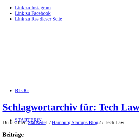
Link zu Instagram
Link zu Facebook
Link zu Rss dieser Seite
BLOG
Schlagwortarchiv für: Tech La
STARTERiN
Du bist hier:
Startseite
1
/
Hamburg Startups Blog
2
/
Tech Law
Beiträge