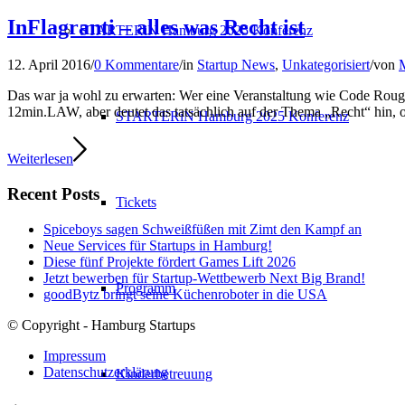
InFlagranti – alles was Recht ist
STARTERiN Hamburg 2025 Konferenz
12. April 2016
/
0 Kommentare
/
in
Startup News
,
Unkategorisiert
/
von
M
Das war ja wohl zu erwarten: Wer eine Veranstaltung wie Code Rouge 
12min.LAW, aber deutet das tatsächlich auf der Thema „Recht“ hin,
STARTERiN Hamburg 2025 Konferenz
Weiterlesen
Recent Posts
Tickets
Spiceboys sagen Schweißfüßen mit Zimt den Kampf an
Neue Services für Startups in Hamburg!
Diese fünf Projekte fördert Games Lift 2026
Jetzt bewerben für Startup-Wettbewerb Next Big Brand!
Programm
goodBytz bringt seine Küchenroboter in die USA
© Copyright - Hamburg Startups
Impressum
Datenschutzerklärung
Kinderbetreuung