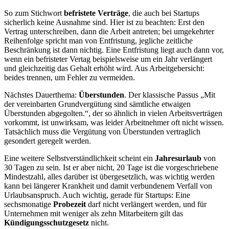
So zum Stichwort
befristete Verträge
, die auch bei Startups
sicherlich keine Ausnahme sind. Hier ist zu beachten: Erst den
Vertrag unterschreiben, dann die Arbeit antreten; bei umgekehrter
Reihenfolge spricht man von Entfristung, jegliche zeitliche
Beschränkung ist dann nichtig. Eine Entfristung liegt auch dann vor,
wenn ein befristeter Vertag beispielsweise um ein Jahr verlängert
und gleichzeitig das Gehalt erhöht wird. Aus Arbeitgebersicht:
beides trennen, um Fehler zu vermeiden.
Nächstes Dauerthema:
Überstunden
. Der klassische Passus „Mit
der vereinbarten Grundvergütung sind sämtliche etwaigen
Überstunden abgegolten.“, der so ähnlich in vielen Arbeitsverträgen
vorkommt, ist unwirksam, was leider Arbeitnehmer oft nicht wissen.
Tatsächlich muss die Vergütung von Überstunden vertraglich
gesondert geregelt werden.
Eine weitere Selbstverständlichkeit scheint ein
Jahresurlaub
von
30 Tagen zu sein. Ist er aber nicht, 20 Tage ist die vorgeschriebene
Mindestzahl, alles darüber ist übergesetzlich, was wichtig werden
kann bei längerer Krankheit und damit verbundenem Verfall von
Urlaubsanspruch. Auch wichtig, gerade für Startups: Eine
sechsmonatige
Probezeit
darf nicht verlängert werden, und für
Unternehmen mit weniger als zehn Mitarbeitern gilt das
Kündigungsschutzgesetz
nicht.