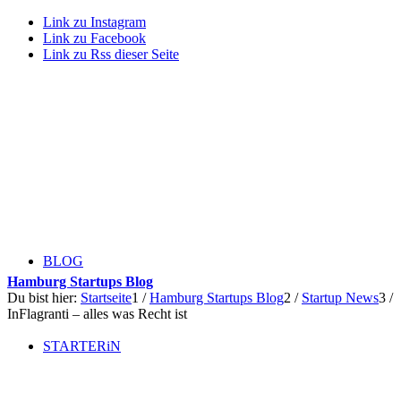
Link zu Instagram
Link zu Facebook
Link zu Rss dieser Seite
BLOG
Hamburg Startups Blog
Du bist hier:
Startseite
1
/
Hamburg Startups Blog
2
/
Startup News
3
/
InFlagranti – alles was Recht ist
STARTERiN