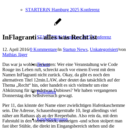
STARTERiN Hamburg 2025 Konferenz
InFlagranti – alles was Recht ist
STARTERiN Hamburg 2025 Konferenz
12. April 2016
/
0 Kommentare
/
in
Startup News
,
Unkategorisiert
/
von
Mathias Jäger
Das war ja wohl zu erwarten: Wer eine Veranstaltung wie Code
Tickets
Rouge ins Leben ruft, schreckt auch vor einem Event mit dem
Namen InFlagranti nicht zurück. Okay, da gibt es noch den
alternativen Titel 12min.LAW, aber deutet das tatsächlich auf der
Thema „Recht“ hin, oder handelt es sich vielmehr um eine
Abkürzung für irgendetwas Dubioses? Wir haben vergangenen
Programm
Donnerstag den Selbstversuch gewagt.
Pier 11, das könnte der Name einer zwielichtigen Hafenkaschemme
sein. Die Adresse, Schauenburgerstraße 10, liegt allerdings viel
näher am Rathaus als an der Reeperbahn. Also rein da, mit dem
Kinderbetreuung
Fahrstuhl in den vierten Stock, aussteigen -und schon stolpert man
fast über Stühle, die direkt im Eingangsbereich stehen und die