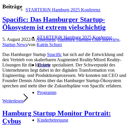
Beiträge
STARTERiN Hamburg 2025 Konferenz
Spacific: Das Hamburger Startup-
Ökosystem ist extrem vielschichtig
STARTERiN Hamburg 2025 Konferenz
5. August 2022
/
in
Allgemein
,
Hamburg Startups Club Interview
,
Startup News
/
von
Katrin Schurz
Das Hamburger Startup
Spacific
hat sich auf die Entwicklung und
den Vertrieb von skalierbaren Augmented Reality/Mixed Reality-
Tickets
Lösungen für die Industrie spezialisiert. Der Schwerpunkt des
Unternehmens liegt dabei in der digitalen Transformation von
Engineering- und Produktionsprozessen. Wir konnten mit CEO und
Founder Dennis Ahrens über das Hamburger Startup-Ökosystem
sprechen und mehr über die Zukunftspläne von Spacific erfahren.
Programm
Weiterlesen
Hamburg Startup Monitor Portrait:
Cybus
Kinderbetreuung