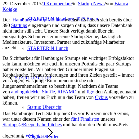
29. Dezember 2015
/
0 Kommentare
/
in
Startup News
/
von
Bianca
Koigke
STARTERiN Hamburg 2025 Award
Der
Hamburg Startup Monitor
wächst! Es haben sich bereits über
390
Startups
eingetragen und sorgen dafür, dass unsere Datenbank
nicht mehr still steht. Unsere Stadt verfügt damit über ein
einzigartiges Schaufenster in seine Startup-Szene, das täglich
Medienakteure, Investoren, Partner und zukünftige Mitarbeiter
anzieht.
STARTERiN Lunch
Da Sichtbarkeit für Hamburger Startups ein wichtiger Erfolgsfaktor
sein kann, möchten wir euch in unseren Portraits ein paar Startups
näher vorstellen. Wir haben den GründerInnen Fragen zu
Kapitalsuche, Herausforderungen und ihren Zielen gestellt – immer
STARTUP CLUB
vor Augen, was junge Entrepreneure-to-be oder
JungunternhemerInnen so beschäftigt. Nachdem die Teams
von
audioguideMe
,
Stuffle
,
RIFAMO
und
figo
den Anfang gemacht
haben, freuen wir uns Euch nun das Team von
Cybus
vorstellen zu
können.
Startup Übersicht
Das Hamburger Tech-Startup hieß bis vor Kurzem noch Skybus,
war unter diesem Namen einer der
fünf Finalisten
unseres
Startups@Reeperbahn Pitches
und hat dort den Publikums-Preis
abgeräumt.
Weiterlesen
Mitglied werden