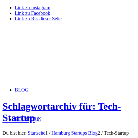
Link zu Instagram
Link zu Facebook
Link zu Rss dieser Seite
BLOG
Schlagwortarchiv für: Tech-
Startup
STARTERiN
Du bist hier:
Startseite
1
/
Hamburg Startups Blog
2
/
Tech-Startup