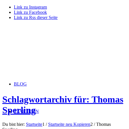
Link zu Instagram
Link zu Facebook
Link zu Rss dieser Seite
BLOG
Schlagwortarchiv für: Thomas
Sperling
STARTERiN
Du bist hier:
Startseite
1
/
Startseite neu Kopieren
2
/
Thomas