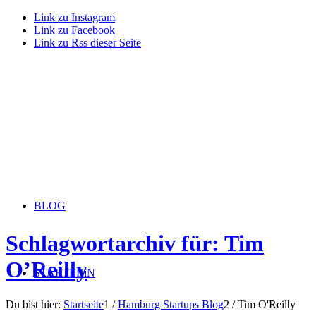
Link zu Instagram
Link zu Facebook
Link zu Rss dieser Seite
BLOG
Schlagwortarchiv für: Tim
O’Reilly
STARTERiN
Du bist hier:
Startseite
1
/
Hamburg Startups Blog
2
/
Tim O'Reilly