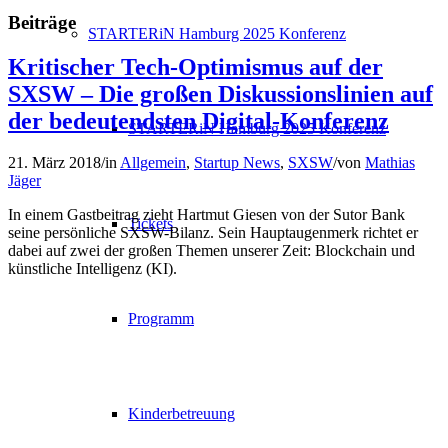
Beiträge
STARTERiN Hamburg 2025 Konferenz
Kritischer Tech-Optimismus auf der
SXSW – Die großen Diskussionslinien auf
der bedeutendsten Digital-Konferenz
STARTERiN Hamburg 2025 Konferenz
21. März 2018
/
in
Allgemein
,
Startup News
,
SXSW
/
von
Mathias
Jäger
In einem Gastbeitrag zieht Hartmut Giesen von der Sutor Bank
Tickets
seine persönliche SXSW-Bilanz. Sein Hauptaugenmerk richtet er
dabei auf zwei der großen Themen unserer Zeit: Blockchain und
künstliche Intelligenz (KI).
Programm
Kinderbetreuung