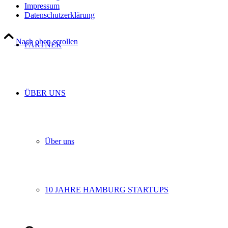
Impressum
Datenschutzerklärung
Nach oben scrollen
PARTNER
ÜBER UNS
Über uns
10 JAHRE HAMBURG STARTUPS