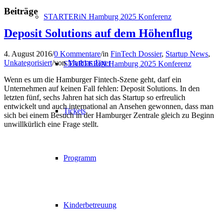
Beiträge
STARTERiN Hamburg 2025 Konferenz
Deposit Solutions auf dem Höhenflug
4. August 2016
/
0 Kommentare
/
in
FinTech Dossier
,
Startup News
,
Unkategorisiert
/
von
Mathias Jäger
STARTERiN Hamburg 2025 Konferenz
Wenn es um die Hamburger Fintech-Szene geht, darf ein
Unternehmen auf keinen Fall fehlen: Deposit Solutions. In den
letzten fünf, sechs Jahren hat sich das Startup so erfreulich
entwickelt und auch international an Ansehen gewonnen, dass man
Tickets
sich bei einem Besuch in der Hamburger Zentrale gleich zu Beginn
unwillkürlich eine Frage stellt.
Programm
Kinderbetreuung