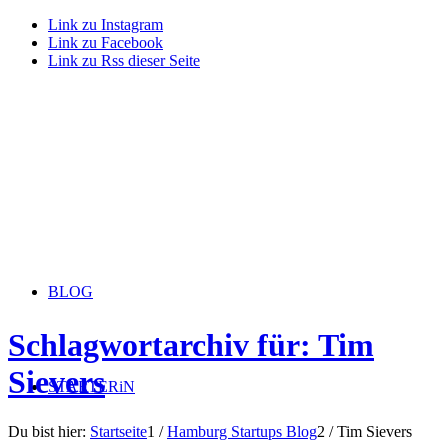
Link zu Instagram
Link zu Facebook
Link zu Rss dieser Seite
BLOG
Schlagwortarchiv für: Tim
Sievers
STARTERiN
Du bist hier:
Startseite
1
/
Hamburg Startups Blog
2
/
Tim Sievers