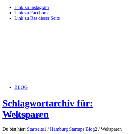
Link zu Instagram
Link zu Facebook
Link zu Rss dieser Seite
BLOG
Schlagwortarchiv für:
Weltsparen
STARTERiN
Du bist hier:
Startseite
1
/
Hamburg Startups Blog
2
/
Weltsparen