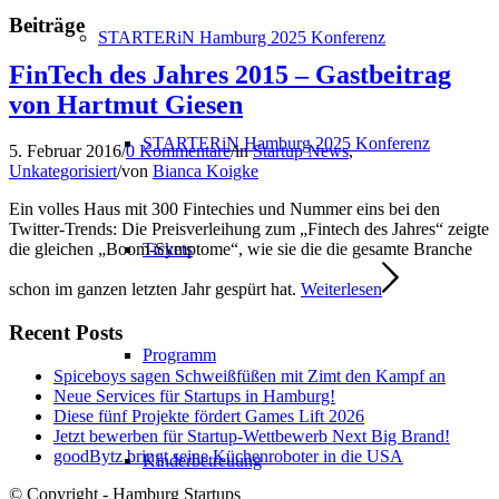
Beiträge
STARTERiN Hamburg 2025 Konferenz
FinTech des Jahres 2015 – Gastbeitrag
von Hartmut Giesen
STARTERiN Hamburg 2025 Konferenz
5. Februar 2016
/
0 Kommentare
/
in
Startup News
,
Unkategorisiert
/
von
Bianca Koigke
Ein volles Haus mit 300 Fintechies und Nummer eins bei den
Twitter-Trends: Die Preisverleihung zum „Fintech des Jahres“ zeigte
Tickets
die gleichen „Boom-Symptome“, wie sie die die gesamte Branche
schon im ganzen letzten Jahr gespürt hat.
Weiterlesen
Recent Posts
Programm
Spiceboys sagen Schweißfüßen mit Zimt den Kampf an
Neue Services für Startups in Hamburg!
Diese fünf Projekte fördert Games Lift 2026
Jetzt bewerben für Startup-Wettbewerb Next Big Brand!
goodBytz bringt seine Küchenroboter in die USA
Kinderbetreuung
© Copyright - Hamburg Startups