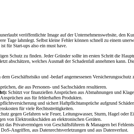
 unerlaubt veröffentlichte Image auf der Unternehmenswebsite, den Ku
rere Tage lahmlegt. Selbst kleine Fehler können schnell zu einem unerw
st für Start-ups also ein must have.
chtigen Schutz zu finden. Jeder Gründer sollte im ersten Schritt die Hau
zuletzt abschätzen, welches Ausmaß der Schadenfall annehmen kann. Di
n dem Geschäftsrisiko und -bedarf angemessenen Versicherungsschutz 
sprüchen, die aus Personen- und Sachschäden resultieren.
ht):
Schützt vor finanziellen Ansprüchen aus Abmahnungen und Klage
 Ansprüchen aus für fehlerhaften Produkten.
ftpflichtversicherung und sichert Haftpflichtansprüche aufgrund Schä
kosten für viele Rechts­streitig­keiten.
chutz gegen Gefahren wie Feuer, Leitungswasser, Sturm, Hagel oder Ei
lgen von Elektronikschäden an elektronischen Geräten.
tzt das Privatvermögen von Geschäftsführern & Managern bei Fehlent
 DoS-Angriffen, aus Datenrechtsverletzungen und aus Datenverlust.