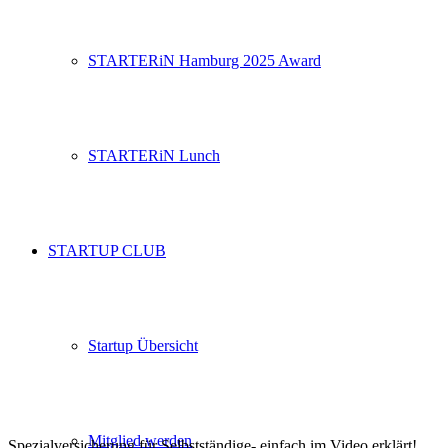
STARTERiN Hamburg 2025 Award
STARTERiN Lunch
STARTUP CLUB
Startup Übersicht
Mitglied werden
Spezialversicherung für Selbstständige- einfach im Video erklärt!