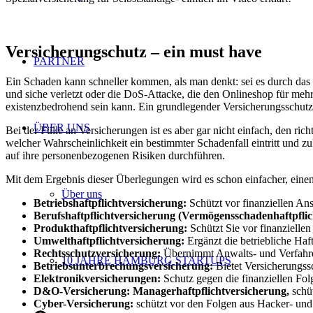
Versicherungschutz – ein must have
PARTNER
Ein Schaden kann schneller kommen, als man denkt: sei es durch das
und siche verletzt oder die DoS-Attacke, die den Onlineshop für meh
existenzbedrohend sein kann. Ein grundlegender Versicherungsschutz i
ÜBER UNS
Bei der Fülle an Versicherungen ist es aber gar nicht einfach, den ri
welcher Wahrscheinlichkeit ein bestimmter Schadenfall eintritt und 
auf ihre personenbezogenen Risiken durchführen.
Mit dem Ergebnis dieser Überlegungen wird es schon einfacher, eine
Über uns
Betriebshaftpflichtversicherung:
Schützt vor finanziellen An
Berufshaftpflichtversicherung (Vermögensschadenhaftpflic
Produkthaftpflichtversicherung:
Schützt Sie vor finanziellen
Umwelthaftpflichtversicherung:
Ergänzt die betriebliche Ha
Rechtsschutzversicherung:
Übernimmt Anwalts- und Verfahrens­
10 JAHRE HAMBURG STARTUPS
Betriebsunterbrechungsversicherung:
Bietet Versicherungss
Elektronikversicherungen:
Schutz gegen die finanziellen Fo
D&O-Versicherung: Managerhaftpflichtversicherung,
schü
Cyber-Versicherung:
schützt vor den Folgen aus Hacker- und