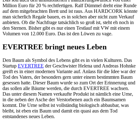
Million Euro für 20 % rechtfertigen. Ralf Dümmel dreht eine Runde
auf dem mitgebrachten Brett und ist raus. Aus HARDCORK könnte
man sicherlich Regale bauen, es in solchen aber nicht zum Verkauf
anbieten. Ob die Nachfrage tatsächlich so groß ist, steht eh noch in
den Sternen. Bisher gibt es nur einen Testlauf mit VW mit einem
Volumen von 12.000 Euro. Das ist den Löwen zu vage.
EVERTREE bringt neues Leben
Den Baum als Symbol des Lebens gibt es in vielen Kulturen. Das
Startup
EVERTREE
der Geschwister Helena und Andreas Hohnke
greift es in einer modernen Variante auf. Anlass für die Idee war der
Tod des Vaters, der besonders gern unter einem bestimmten Baum
gesessen hatte. Dieser Baum wurde so zum Ort der Erinnerung und
das sollen alle Bäume werden, die durch EVERTREE wachsen.
Das unter diesem Namen verkaufte Produkt ist nämlich eine Urne,
in die neben der Asche der Verstorbenen auch ein Baumsamen
kommt. Die Urne selbst ist vollständig biologisch abbaubar, was
bleibt, ist eben ein Baum und damit ein quasi aus dem Tod
entstandenes neues Leben.