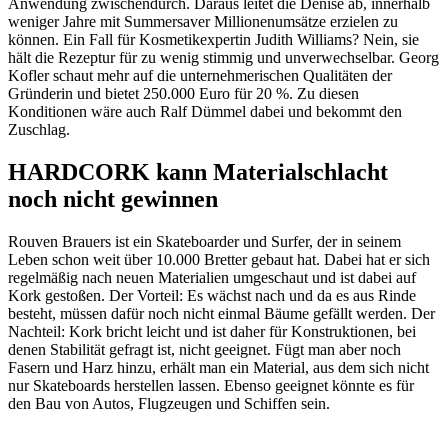
Anwendung zwischendurch. Daraus leitet die Denise ab, innerhalb
weniger Jahre mit Summersaver Millionenumsätze erzielen zu
können. Ein Fall für Kosmetikexpertin Judith Williams? Nein, sie
hält die Rezeptur für zu wenig stimmig und unverwechselbar. Georg
Kofler schaut mehr auf die unternehmerischen Qualitäten der
Gründerin und bietet 250.000 Euro für 20 %. Zu diesen
Konditionen wäre auch Ralf Dümmel dabei und bekommt den
Zuschlag.
HARDCORK kann Materialschlacht
noch nicht gewinnen
Rouven Brauers ist ein Skateboarder und Surfer, der in seinem
Leben schon weit über 10.000 Bretter gebaut hat. Dabei hat er sich
regelmäßig nach neuen Materialien umgeschaut und ist dabei auf
Kork gestoßen. Der Vorteil: Es wächst nach und da es aus Rinde
besteht, müssen dafür noch nicht einmal Bäume gefällt werden. Der
Nachteil: Kork bricht leicht und ist daher für Konstruktionen, bei
denen Stabilität gefragt ist, nicht geeignet. Fügt man aber noch
Fasern und Harz hinzu, erhält man ein Material, aus dem sich nicht
nur Skateboards herstellen lassen. Ebenso geeignet könnte es für
den Bau von Autos, Flugzeugen und Schiffen sein.