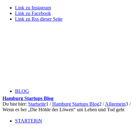
Link zu Instagram
Link zu Facebook
Link zu Rss dieser Seite
BLOG
Hamburg Startups Blog
Du bist hier:
Startseite
1
/
Hamburg Startups Blog
2
/
Allgemein
3
/
Wenn es bei „Die Höhle der Löwen“ um Leben und Tod geht
STARTERiN