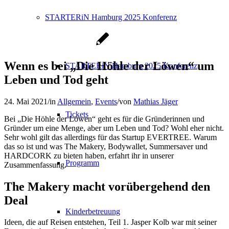
STARTERiN Hamburg 2025 Konferenz
Wenn es bei „Die Höhle der Löwen“ um
STARTERiN Hamburg 2025 Konferenz
Leben und Tod geht
24. Mai 2021
/
in
Allgemein
,
Events
/
von
Mathias Jäger
Tickets
Bei „Die Höhle der Löwen“ geht es für die Gründerinnen und
Gründer um eine Menge, aber um Leben und Tod? Wohl eher nicht.
Sehr wohl gilt das allerdings für das Startup EVERTREE. Warum
das so ist und was The Makery, Bodywallet, Summersaver und
HARDCORK zu bieten haben, erfahrt ihr in unserer
Programm
Zusammenfassung.
The Makery macht vorübergehend den
Deal
Kinderbetreuung
Ideen, die auf Reisen entstehen, Teil 1. Jasper Kolb war mit seiner