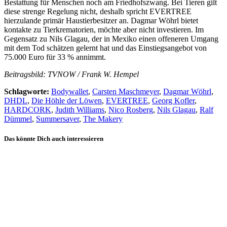
Bestattung für Menschen noch am Friedhofszwang. Bei Tieren gilt
diese strenge Regelung nicht, deshalb spricht EVERTREE
hierzulande primär Haustierbesitzer an. Dagmar Wöhrl bietet
kontakte zu Tierkrematorien, möchte aber nicht investieren. Im
Gegensatz zu Nils Glagau, der in Mexiko einen offeneren Umgang
mit dem Tod schätzen gelernt hat und das Einstiegsangebot von
75.000 Euro für 33 % annimmt.
Beitragsbild: TVNOW / Frank W. Hempel
Schlagworte:
Bodywallet
,
Carsten Maschmeyer
,
Dagmar Wöhrl
,
DHDL
,
Die Höhle der Löwen
,
EVERTREE
,
Georg Kofler
,
HARDCORK
,
Judith Williams
,
Nico Rosberg
,
Nils Glagau
,
Ralf
Dümmel
,
Summersaver
,
The Makery
Das könnte Dich auch interessieren