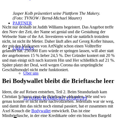
Jasper Kolb präsentiert seine Plattform The Makery.
(Foto: TVNOW / Bernd-Michael Maurer)
PARTNER
Nicht nur deshalb ist Judith Williams begeistert. Das Angebot treffe
den Nerv der Zeit, der Name sei genial und die Gestaltung der
Webseite State of the Art. Investieren wird sie natürlich trotzdem
nicht, ist nicht ihr Metier. Daher läuft alles auf Georg Kofler hinaus,
der mit den Malkursen von ArtNight schon einen Volltreffer
ÜBER UNS
gelandet hat. 250.000 Euro würde er springen lassen, will aber statt
der angebotenen 15 % lieber 24,5 %. Der Gründer kontert mit 20 %
und man einigt sich nach kurzem Hin und Her schließlich auf 21 %.
Später platzt der Deal, weil wegen Corona das ursprüngliche
Geschäftsmodel nicht mehr funktioniert.
Über uns
Bei Bodywallet bleibt die Brieftasche leer
Ideen, die auf Reisen entstehen, Teil 2. Beim Strandurlaub kam
Christian Schranz einst die Brieftasche abhanden. Wie und wo
10 JAHRE HAMBURG STARTUPS
genau konnte er nicht mehr nachvollziehen. Jedenfalls war sie weg,
und damit ihm das nicht noch einmal passiert, hat er zusammen mit
Axel Kosuch die
Bodywallet
entwickelt. Das ist eine
Minibrieftasche, in der eine Kreditkarte oder ein bisschen Bargeld