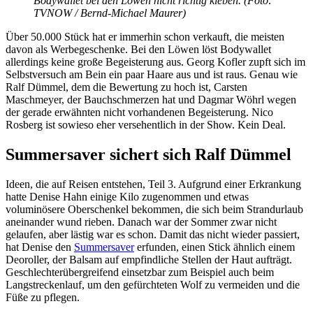
Bodywallet bei den Löwen nicht richtig kleben. (Foto:
TVNOW / Bernd-Michael Maurer)
Über 50.000 Stück hat er immerhin schon verkauft, die meisten
davon als Werbegeschenke. Bei den Löwen löst Bodywallet
allerdings keine große Begeisterung aus. Georg Kofler zupft sich im
Selbstversuch am Bein ein paar Haare aus und ist raus. Genau wie
Ralf Dümmel, dem die Bewertung zu hoch ist, Carsten
Maschmeyer, der Bauchschmerzen hat und Dagmar Wöhrl wegen
der gerade erwähnten nicht vorhandenen Begeisterung. Nico
Rosberg ist sowieso eher versehentlich in der Show. Kein Deal.
Summersaver sichert sich Ralf Dümmel
Ideen, die auf Reisen entstehen, Teil 3. Aufgrund einer Erkrankung
hatte Denise Hahn einige Kilo zugenommen und etwas
voluminösere Oberschenkel bekommen, die sich beim Strandurlaub
aneinander wund rieben. Danach war der Sommer zwar nicht
gelaufen, aber lästig war es schon. Damit das nicht wieder passiert,
hat Denise den
Summersaver
erfunden, einen Stick ähnlich einem
Deoroller, der Balsam auf empfindliche Stellen der Haut aufträgt.
Geschlechterübergreifend einsetzbar zum Beispiel auch beim
Langstreckenlauf, um den gefürchteten Wolf zu vermeiden und die
Füße zu pflegen.