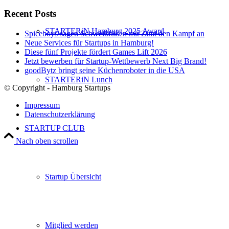
Recent Posts
STARTERiN Hamburg 2025 Award
Spiceboys sagen Schweißfüßen mit Zimt den Kampf an
Neue Services für Startups in Hamburg!
Diese fünf Projekte fördert Games Lift 2026
Jetzt bewerben für Startup-Wettbewerb Next Big Brand!
goodBytz bringt seine Küchenroboter in die USA
STARTERiN Lunch
© Copyright - Hamburg Startups
Impressum
Datenschutzerklärung
STARTUP CLUB
Nach oben scrollen
Startup Übersicht
Mitglied werden