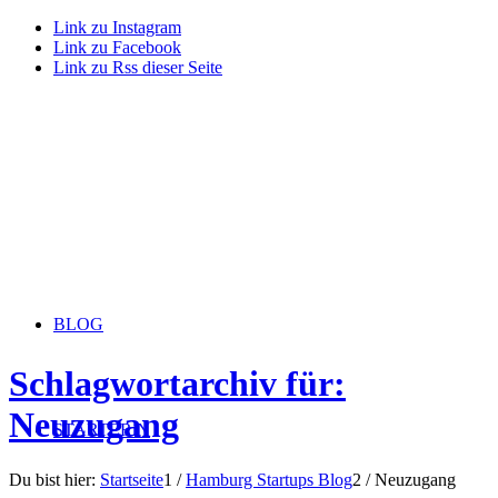
Link zu Instagram
Link zu Facebook
Link zu Rss dieser Seite
BLOG
Schlagwortarchiv für:
Neuzugang
STARTERiN
Du bist hier:
Startseite
1
/
Hamburg Startups Blog
2
/
Neuzugang