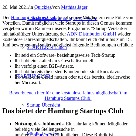
26. Mai 2021
/
in
Quickies
/
von
Mathias Jäger
Der
Hamburg Startups Club
bietet seinen Mitgliedern eine Fülle von
STARTERiN Hamburg 2025 Award
Vorteilen. Damit möglichst viele Startups in diesen Genuss kommen,
vergeben wir im Rahmen unseres Programms “Startup Verstärker”
mit tatkräftiger Unterstützung der
ADN Distribution GmbH
wieder
kostenlose Jahresmitgliedschaften. Ihr könnt euch dafür bis zum 15.
Juni bewerben und solltet möglichst folgende Bedingungen erfüllen:
STARTERiN Lunch
Ihr seid ein Software- beziehungsweise Tech-Startup.
Ihr habt ein skalierbares Geschäftsmodell.
Ihr verfolgt einen B2B-Ansatz.
Ihr habt bereits die ersten Kunden oder steht kurz davor.
STARTUP CLUB
Ihr wollt eine Cloud nutzen oder tut das bereits, idealerweise
bei Microsoft.
Bewerbt euch hier für eine kostenlose Jahresmitgliedschaft im
Hamburg Startups Club!
Startup Übersicht
Das bietet der Hamburg Startups Club
Nutzung des Jobboards.
Ein Jahr lang können Mitglieder
beliebig viele Stellengesuche in
Mitglied werden
unserem
Jobboard
veröffentlichen. Diese Rubrik ist