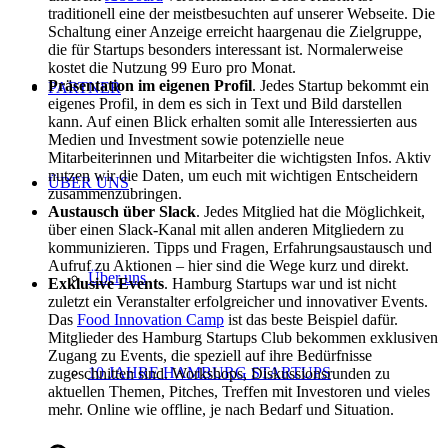
traditionell eine der meistbesuchten auf unserer Webseite. Die
Schaltung einer Anzeige erreicht haargenau die Zielgruppe,
die für Startups besonders interessant ist. Normalerweise
kostet die Nutzung 99 Euro pro Monat.
Präsentation im eigenen Profil
. Jedes Startup bekommt ein
PARTNER
eigenes Profil, in dem es sich in Text und Bild darstellen
kann. Auf einen Blick erhalten somit alle Interessierten aus
Medien und Investment sowie potenzielle neue
Mitarbeiterinnen und Mitarbeiter die wichtigsten Infos. Aktiv
nutzen wir die Daten, um euch mit wichtigen Entscheidern
ÜBER UNS
zusammenzubringen.
Austausch über Slack
. Jedes Mitglied hat die Möglichkeit,
über einen Slack-Kanal mit allen anderen Mitgliedern zu
kommunizieren. Tipps und Fragen, Erfahrungsaustausch und
Aufruf zu Aktionen – hier sind die Wege kurz und direkt.
Über uns
Exklusive Events
. Hamburg Startups war und ist nicht
zuletzt ein Veranstalter erfolgreicher und innovativer Events.
Das
Food Innovation Camp
ist das beste Beispiel dafür.
Mitglieder des Hamburg Startups Club bekommen exklusiven
Zugang zu Events, die speziell auf ihre Bedürfnisse
10 JAHRE HAMBURG STARTUPS
zugeschnitten sind. Workshops, Diskussionsrunden zu
aktuellen Themen, Pitches, Treffen mit Investoren und vieles
mehr. Online wie offline, je nach Bedarf und Situation.