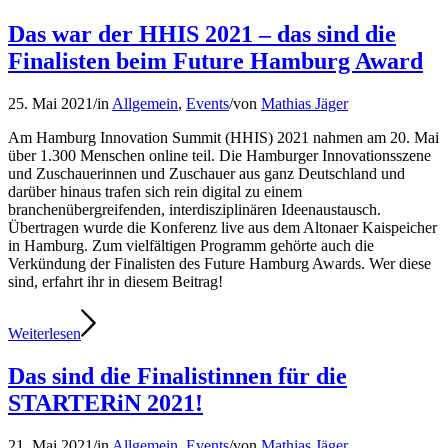
Das war der HHIS 2021 – das sind die
Finalisten beim Future Hamburg Award
25. Mai 2021
/
in
Allgemein
,
Events
/
von
Mathias Jäger
Am Hamburg Innovation Summit (HHIS) 2021 nahmen am 20. Mai
über 1.300 Menschen online teil. Die Hamburger Innovationsszene
und Zuschauerinnen und Zuschauer aus ganz Deutschland und
darüber hinaus trafen sich rein digital zu einem
branchenübergreifenden, interdisziplinären Ideenaustausch.
Übertragen wurde die Konferenz live aus dem Altonaer Kaispeicher
in Hamburg. Zum vielfältigen Programm gehörte auch die
Verkündung der Finalisten des Future Hamburg Awards. Wer diese
sind, erfahrt ihr in diesem Beitrag!
Weiterlesen
Das sind die Finalistinnen für die
STARTERiN 2021!
21. Mai 2021
/
in
Allgemein
,
Events
/
von
Mathias Jäger