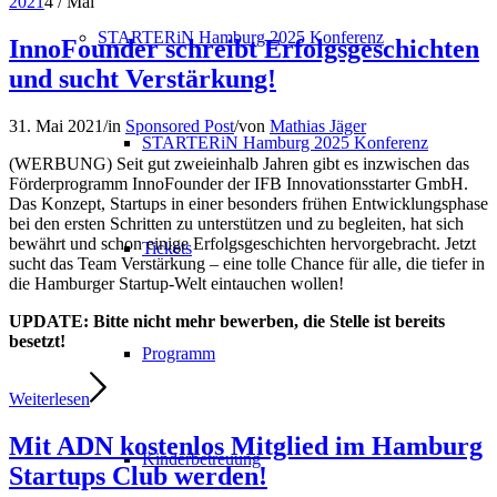
2021
4
/
Mai
STARTERiN Hamburg 2025 Konferenz
InnoFounder schreibt Erfolgsgeschichten
und sucht Verstärkung!
31. Mai 2021
/
in
Sponsored Post
/
von
Mathias Jäger
STARTERiN Hamburg 2025 Konferenz
(WERBUNG) Seit gut zweieinhalb Jahren gibt es inzwischen das
Förderprogramm InnoFounder der IFB Innovationsstarter GmbH.
Das Konzept, Startups in einer besonders frühen Entwicklungsphase
bei den ersten Schritten zu unterstützen und zu begleiten, hat sich
bewährt und schon einige Erfolgsgeschichten hervorgebracht. Jetzt
Tickets
sucht das Team Verstärkung – eine tolle Chance für alle, die tiefer in
die Hamburger Startup-Welt eintauchen wollen!
UPDATE: Bitte nicht mehr bewerben, die Stelle ist bereits
besetzt!
Programm
Weiterlesen
Mit ADN kostenlos Mitglied im Hamburg
Kinderbetreuung
Startups Club werden!