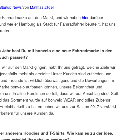
/
Startup News
von
Mathias Jäger
 Fahrradmarke auf den Markt, und wir haben
hier
darüber
 und wie er Hamburg als Stadt für Fahrradfahrer beurteilt, hat uns
rraten.
m Jahr hast Du mit bonvelo eine neue Fahrradmarke in den
 Euch passiert?
s wir auf den Markt gingen, habt Ihr uns gefragt, welche Ziele wir
 jedenfalls mehr als erreicht: Unser Kunden sind zufrieden und
und Freunde ist wirklich überwältigend und die Bewertungen im
 Marke bonvelo aufbauen können, unsere Bekanntheit und
 uns in allen Bereichen so toll, dass wir auf Anschlag sind. Seit
nd das Sortiment wurde auf bonvelo WEAR und tolles Zubehör
rreichbarkeit zu halten haben wir uns zur Saison 2017 verstärkt
rbeitern für unsere Kunden da.
er anderem Hoodies und T-Shirts. Wie kam es zu der Idee,
t wem arbeitet Ihr dabei zusammen?