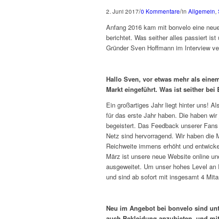
/
/
2. Juni 2017
0 Kommentare
in
Allgemein
,
Anfang 2016 kam mit bonvelo eine neue
berichtet. Was seither alles passiert ist
Gründer Sven Hoffmann im Interview ve
Hallo Sven, vor etwas mehr als eine
Markt eingeführt. Was ist seither bei
Ein großartiges Jahr liegt hinter uns! Al
für das erste Jahr haben. Die haben wir
begeistert. Das Feedback unserer Fans 
Netz sind hervorragend. Wir haben die
Reichweite immens erhöht und entwickeln
März ist unsere neue Website online u
ausgeweitet. Um unser hohes Level an E
und sind ab sofort mit insgesamt 4 Mita
Neu im Angebot bei bonvelo sind unt
auch Bekleidung anzubieten, und mi