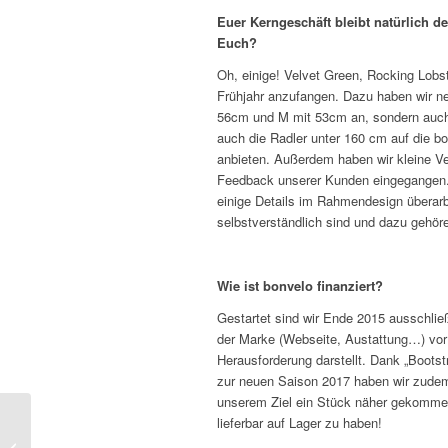
Euer Kerngeschäft bleibt natürlich d
Euch?
Oh, einige! Velvet Green, Rocking Lob
Frühjahr anzufangen. Dazu haben wir ne
56cm und M mit 53cm an, sondern au
auch die Radler unter 160 cm auf die b
anbieten. Außerdem haben wir kleine 
Feedback unserer Kunden eingegangen.
einige Details im Rahmendesign überarbe
selbstverständlich sind und dazu gehör
Wie ist bonvelo finanziert?
Gestartet sind wir Ende 2015 ausschlie
der Marke (Webseite, Austattung…) vor
Herausforderung darstellt. Dank „Bootst
zur neuen Saison 2017 haben wir zudem
unserem Ziel ein Stück näher gekommen
lieferbar auf Lager zu haben!
Breeze ist bundesweiter Gewinner