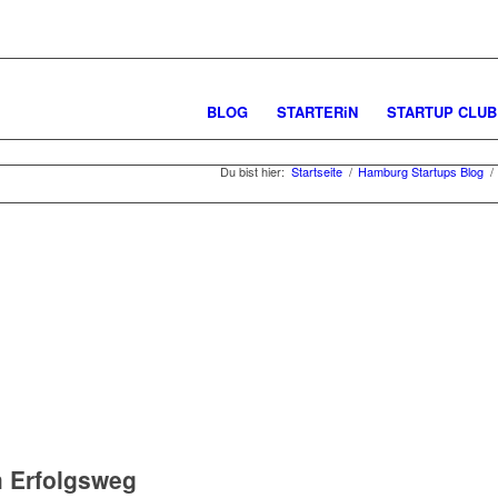
BLOG
STARTERiN
STARTUP CLUB
Du bist hier:
Startseite
/
Hamburg Startups Blog
/
m Erfolgsweg