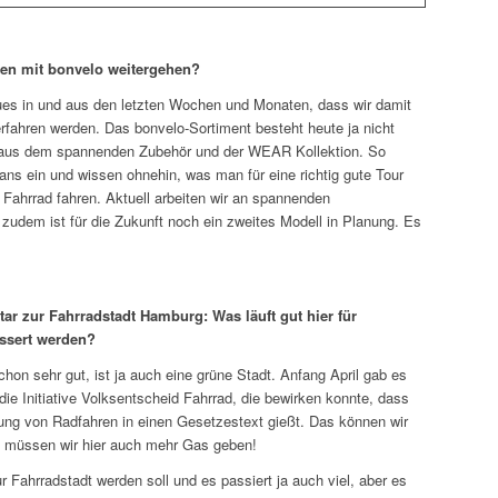
ten mit bonvelo weitergehen?
ues in und aus den letzten Wochen und Monaten, dass wir damit
terfahren werden. Das bonvelo-Sortiment besteht heute ja nicht
 aus dem spannenden Zubehör und der WEAR Kollektion. So
ans ein und wissen ohnehin, was man für eine richtig gute Tour
g Fahrrad fahren. Aktuell arbeiten wir an spannenden
zudem ist für die Zukunft noch ein zweites Modell in Planung. Es
r zur Fahrradstadt Hamburg: Was läuft gut hier für
essert werden?
on sehr gut, ist ja auch eine grüne Stadt. Anfang April gab es
 die Initiative Volksentscheid Fahrrad, die bewirken konnte, dass
rung von Radfahren in einen Gesetzestext gießt. Das können wir
da müssen wir hier auch mehr Gas geben!
 Fahrradstadt werden soll und es passiert ja auch viel, aber es