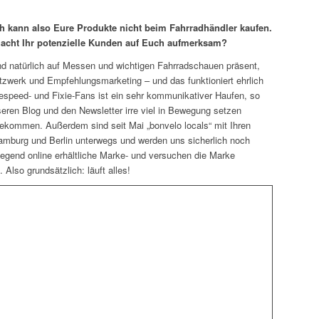
ch kann also Eure Produkte nicht beim Fahrradhändler kaufen.
cht Ihr potenzielle Kunden auf Euch aufmerksam?
ind natürlich auf Messen und wichtigen Fahrradschauen präsent,
tzwerk und Empfehlungsmarketing – und das funktioniert ehrlich
espeed- und Fixie-Fans ist ein sehr kommunikativer Haufen, so
eren Blog und den Newsletter irre viel in Bewegung setzen
ekommen. Außerdem sind seit Mai „bonvelo locals“ mit Ihren
amburg und Berlin unterwegs und werden uns sicherlich noch
egend online erhältliche Marke- und versuchen die Marke
Also grundsätzlich: läuft alles!