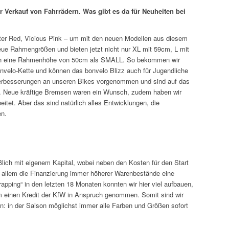
er Verkauf von Fahrrädern. Was gibt es da für Neuheiten bei
ster Red, Vicious Pink – um mit den neuen Modellen aus diesem
ue Rahmengrößen und bieten jetzt nicht nur XL mit 59cm, L mit
ch eine Rahmenhöhe von 50cm als SMALL. So bekommen wir
onvelo-Kette und können das bonvelo Blizz auch für Jugendliche
Verbesserungen an unseren Bikes vorgenommen und sind auf das
 Neue kräftige Bremsen waren ein Wunsch, zudem haben wir
itet. Aber das sind natürlich alles Entwicklungen, die
en.
ßlich mit eigenem Kapital, wobei neben den Kosten für den Start
 allem die Finanzierung immer höherer Warenbestände eine
rapping“ in den letzten 18 Monaten konnten wir hier viel aufbauen,
 einen Kredit der KfW in Anspruch genommen. Somit sind wir
: in der Saison möglichst immer alle Farben und Größen sofort