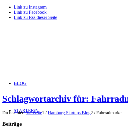
Link zu Instagram
Link zu Facebook
Link zu Rss dieser Seite
BLOG
Schlagwortarchiv für: Fahrra
STARTERiN
Du bist hier:
Startseite
1
/
Hamburg Startups Blog
2
/
Fahrradmarke
Beiträge