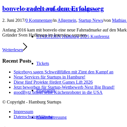
bonvelo radelt auf dem Erfolgsweg
STARTERiN Hamburg 2025 Konferenz
2. Juni 2017
/
0 Kommentare
/
in
Allgemein
,
Startup News
/
von
Mathias
Anfang 2016 kam mit bonvelo eine neue Fahrradmarke auf den Mark
Gründer Sven Hoffmann im Interview verraten.
STARTERiN Hamburg 2025 Konferenz
Weiterlesen
Recent Posts
Tickets
Spiceboys sagen Schweißfüßen mit Zimt den Kampf an
Neue Services für Startups in Hamburg!
Diese fünf Projekte fördert Games Lift 2026
Jetzt bewerben für Startup-Wettbewerb Next Big Brand!
Programm
goodBytz bringt seine Küchenroboter in die USA
© Copyright - Hamburg Startups
Impressum
Datenschutzerklärung
Kinderbetreuung