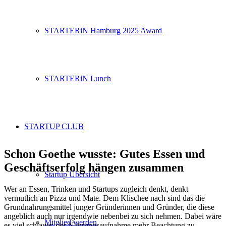
STARTERiN Hamburg 2025 Award
STARTERiN Lunch
STARTUP CLUB
Schon Goethe wusste: Gutes Essen und
Geschäftserfolg hängen zusammen
Startup Übersicht
Wer an Essen, Trinken und Startups zugleich denkt, denkt
vermutlich an Pizza und Mate. Dem Klischee nach sind das die
Grundnahrungsmittel junger Gründerinnen und Gründer, die diese
angeblich auch nur irgendwie nebenbei zu sich nehmen. Dabei wäre
Mitglied werden
es viel schlauer, der Nahrungsaufnahme mehr Beachtung zu