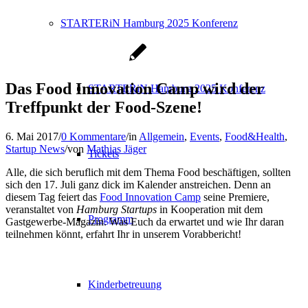
STARTERiN Hamburg 2025 Konferenz
Das Food Innovation Camp wird der
STARTERiN Hamburg 2025 Konferenz
Treffpunkt der Food-Szene!
6. Mai 2017
/
0 Kommentare
/
in
Allgemein
,
Events
,
Food&Health
,
Startup News
/
von
Mathias Jäger
Tickets
Alle, die sich beruflich mit dem Thema Food beschäftigen, sollten
sich den 17. Juli ganz dick im Kalender anstreichen. Denn an
diesem Tag feiert das
Food Innovation Camp
seine Premiere,
veranstaltet von
Hamburg Startups
in Kooperation mit dem
Programm
Gastgewerbe-Magazin. Was Euch da erwartet und wie Ihr daran
teilnehmen könnt, erfahrt Ihr in unserem Vorabbericht!
Kinderbetreuung