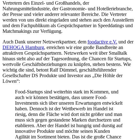
Vertretern des Einzel- und Großhandels, der
Nahrungsmittelindustrie, der Gastronomie- und Hotelleriebranche,
der Presse und vieler anderer relevanter Bereiche. Die Vertreter
werden von uns direkt eingeladen und stehen auch den Ausstellern
und dem Fachpublikum als Gesprächspartner in Speeddatings und
Matchmakings zur Verfügung.
Auch Dank unserer Netzwerkpartner, dem
foodactive e.V.
und der
DEHOGA Hamburg
, erreichen wir eine große Bandbreite an
attraktiven Gesprächspartnern. Netzwerken weit über Smalltalk
hinaus steht also auf der Tagesordnung, die Chancen für Startups,
wertvolle Geschäftsbeziehungen zu knüpfen, stehen bestens. Wie
wichtig die sind, betont Ralf Dümmel, geschäftsführender
Gesellschafter DS Produkte und Investor aus „Die Höhle der
Löwen“:
Food-Startups sind weiterhin stark im Kommen, und
auch wir können bestätigen, dass unsere Food-
Investments sich über unseren Erwartungen entwickelt
haben. Dennoch ist der Wettbewerb im Handel ist
riesig, denn die Fläche wird dort nicht größer und man
muss sich gegen gestandene Marken durchsetzen und
etablieren. Aber der Handel ist hungrig und durstig auf
innovative Produkte und möchte seinen Kunden
Agilität im Sortiment bieten. Das ist die große Chance