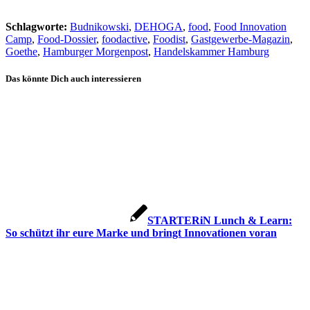
Schlagworte:
Budnikowski
,
DEHOGA
,
food
,
Food Innovation
Camp
,
Food-Dossier
,
foodactive
,
Foodist
,
Gastgewerbe-Magazin
,
Goethe
,
Hamburger Morgenpost
,
Handelskammer Hamburg
Das könnte Dich auch interessieren
STARTERiN Lunch & Learn:
So schützt ihr eure Marke und bringt Innovationen voran