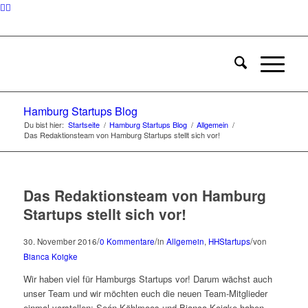
Hamburg Startups Blog
Du bist hier:
Startseite
/
Hamburg Startups Blog
/
Allgemein
/
Das Redaktionsteam von Hamburg Startups stellt sich vor!
Das Redaktionsteam von Hamburg
Startups stellt sich vor!
/
/
/
30. November 2016
0 Kommentare
in
Allgemein
,
HHStartups
von
Bianca Koigke
Wir haben viel für Hamburgs Startups vor! Darum wächst auch
unser Team und wir möchten euch die neuen Team-Mitglieder
einmal vorstellen: Seán Köhlmoos und Bianca Koigke haben