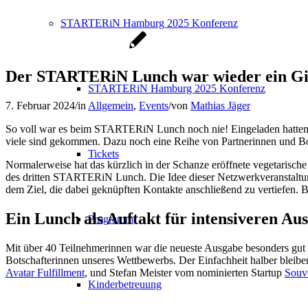
STARTERiN Hamburg 2025 Konferenz
Der STARTERiN Lunch war wieder ein Gip
STARTERiN Hamburg 2025 Konferenz
7. Februar 2024
/
in
Allgemein
,
Events
/
von
Mathias Jäger
So voll war es beim STARTERiN Lunch noch nie! Eingeladen hatten w
viele sind gekommen. Dazu noch eine Reihe von Partnerinnen und Bo
Tickets
Normalerweise hat das kürzlich in der Schanze eröffnete vegetarisch
des dritten STARTERiN Lunch. Die Idee dieser Netzwerkveranstaltung
dem Ziel, die dabei geknüpften Kontakte anschließend zu vertiefen. B
Ein Lunch als Auftakt für intensiveren Au
Programm
Mit über 40 Teilnehmerinnen war die neueste Ausgabe besonders gu
Botschafterinnen unseres Wettbewerbs. Der Einfachheit halber bleib
Avatar Fulfillment
, und Stefan Meister vom nominierten Startup
Souv
Kinderbetreuung