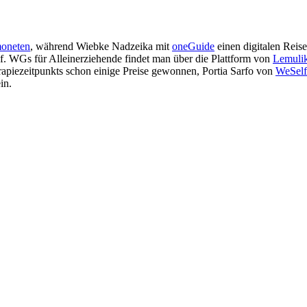
oneten
, während Wiebke Nadzeika mit
oneGuide
einen digitalen Reise
. WGs für Alleinerziehende findet man über die Plattform von
Lemuli
rapiezeitpunkts schon einige Preise gewonnen, Portia Sarfo von
WeSelf
in.