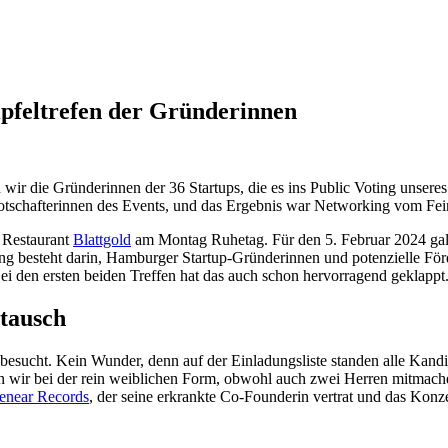
feltrefen der Gründerinnen
ir die Gründerinnen der 36 Startups, die es ins Public Voting unser
tschafterinnen des Events, und das Ergebnis war Networking vom Fei
e Restaurant
Blattgold
am Montag Ruhetag. Für den 5. Februar 2024 galt
 besteht darin, Hamburger Startup-Gründerinnen und potenzielle Förde
ei den ersten beiden Treffen hat das auch schon hervorragend geklappt
stausch
t besucht. Kein Wunder, denn auf der Einladungsliste standen alle 
en wir bei der rein weiblichen Form, obwohl auch zwei Herren mitmac
enear Records
, der seine erkrankte Co-Founderin vertrat und das Konze