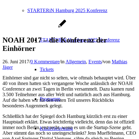
STARTERiN Hamburg 2025 Konferenz
NOAH 2017 – die Konferenz der
STARTERiN Hamburg 2025 Konferenz
Einhörner
26. Juni 2017
/
0 Kommentare
/
in
Allgemein
,
Events
/
von
Mathias
Jäger
Tickets
Einhörner sind gar nicht so selten, wie oftmals behauptet wird. Über
40 von ihnen hatten sich vergangene Woche anlässlich der NOAH
Conference an zwei Tagen in Berlin versammelt. Dazu kamen rund
3.500 Teilnehmer aus aller Welt und natürlich auch aus Hamburg.
Programm
Auf die haben wir für den ersten Teil unseres Rückblicks
besonderes Augenmerk gelegt.
Schließlich hat der Spiegel doch Hamburg kürzlich erst zu einer
Hauptstadt erklärt. Etwas leichtfertig vielleicht, denn das ist offiziell
immer noch Berlin, erst recht, wenn es um die Startup-Szene geht.
Kinderbetreuung
Aber stimmt das noch so uneingeschränkt? Jens Mueffelmann, CEO
von Axel Springer Digital Ventures, sähte da gleich zu Beginn