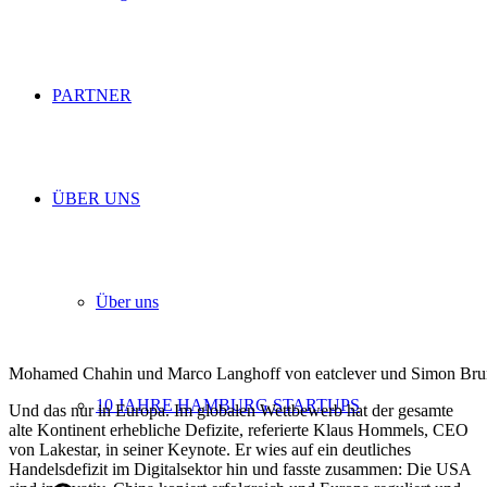
PARTNER
ÜBER UNS
Über uns
Mohamed Chahin und Marco Langhoff von eatclever und Simon Br
10 JAHRE HAMBURG STARTUPS
Und das nur in Europa. Im globalen Wettbewerb hat der gesamte
alte Kontinent erhebliche Defizite, referierte Klaus Hommels, CEO
von Lakestar, in seiner Keynote. Er wies auf ein deutliches
Handelsdefizit im Digitalsektor hin und fasste zusammen: Die USA