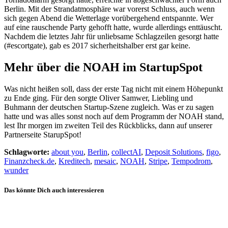
Berlin. Mit der Strandatmosphäre war vorerst Schluss, auch wenn
sich gegen Abend die Wetterlage vorübergehend entspannte. Wer
auf eine rauschende Party gehofft hatte, wurde allerdings enttäuscht.
Nachdem die letztes Jahr für unliebsame Schlagzeilen gesorgt hatte
(#escortgate), gab es 2017 sicherheitshalber erst gar keine.
Mehr über die NOAH im StartupSpot
Was nicht heißen soll, dass der erste Tag nicht mit einem Höhepunkt
zu Ende ging. Für den sorgte Oliver Samwer, Liebling und
Buhmann der deutschen Startup-Szene zugleich. Was er zu sagen
hatte und was alles sonst noch auf dem Programm der NOAH stand,
lest Ihr morgen im zweiten Teil des Rückblicks, dann auf unserer
Partnerseite StarupSpot!
Schlagworte:
about you
,
Berlin
,
collectAI
,
Deposit Solutions
,
figo
,
Finanzcheck.de
,
Kreditech
,
mesaic
,
NOAH
,
Stripe
,
Tempodrom
,
wunder
Das könnte Dich auch interessieren