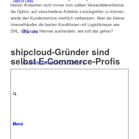
ÜBER UNS
besten Antworten nicht immer vom selben Versanddienstleister,
die Option, auf verschiedene Anbieter zurückgreifen zu können,
würde den Kundenservice merklich verbessern. Aber als kleiner
Internethändler die besten Konditionen mit Logistikriesen wie
DHL, UPS oder Hermes aushandeln, wie soll das gehen?
Über uns
shipcloud-Gründer sind
selbst E-Commerce-Profis
10 JAHRE HAMBURG STARTUPS
Menü