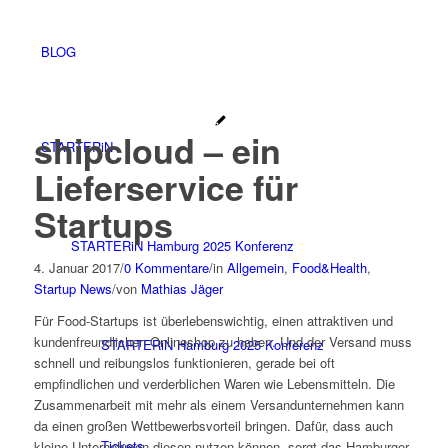
BLOG
shipcloud – ein
STARTERiN
Lieferservice für
Startups
STARTERiN Hamburg 2025 Konferenz
4. Januar 2017
/
0 Kommentare
/
in
Allgemein
,
Food&Health
,
Startup News
/
von
Mathias Jäger
Für Food-Startups ist überlebenswichtig, einen attraktiven und
kundenfreundlichen Onlineshop zu haben. Und der Versand muss
STARTERiN Hamburg 2025 Konferenz
schnell und reibungslos funktionieren, gerade bei oft
empfindlichen und verderblichen Waren wie Lebensmitteln. Die
Zusammenarbeit mit mehr als einem Versandunternehmen kann
da einen großen Wettbewerbsvorteil bringen. Dafür, dass auch
Tickets
kleine Unternehmen diesen nutzen können, sorgt das Hamburger