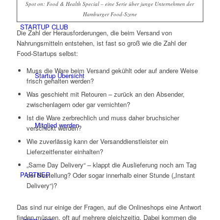
Spot on: Food & Health Special – eine Serie über junge Unternehmen der
Hamburger Food-Szene
STARTUP CLUB
Die Zahl der Herausforderungen, die beim Versand von
Nahrungsmitteln entstehen, ist fast so groß wie die Zahl der
Food-Startups selbst:
Muss die Ware beim Versand gekühlt oder auf andere Weise
Startup Übersicht
frisch gehalten werden?
Was geschieht mit Retouren – zurück an den Absender,
zwischenlagern oder gar vernichten?
Ist die Ware zerbrechlich und muss daher bruchsicher
Mitglied werden
verschickt werden?
Wie zuverlässig kann der Versanddienstleister ein
Lieferzeitfenster einhalten?
„Same Day Delivery“ – klappt die Auslieferung noch am Tag
PARTNER
der Bestellung? Oder sogar innerhalb einer Stunde („Instant
Delivery“)?
Das sind nur einige der Fragen, auf die Onlineshops eine Antwort
finden müssen, oft auf mehrere gleichzeitig. Dabei kommen die