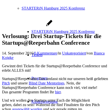
STARTERiN Hamburg 2025 Konferenz
STARTERiN Hamburg 2025 Konferenz
Verlosung: Drei Startup-Tickets für die
Startups@Reeperbahn Conference
14. September 2016
/
0 Kommentare
/
in
Unkategorisiert
/
von
Bianca
Tickets
Koigke
Gewinnt drei Tickets für die Startups@Reeperbahn Conference und
erlebt ALLES mit!
Programm
Startups@Reeperbahn: Das umfasst nicht nur unseren heiß geliebten
Pitch
und unsere
Blind Date Mentorings
. Nein, die
Startups@Reeperbahn Conference kann noch viel, viel mehr!
Das gesamte Programm findet Ihr
hier
.
Und wir wollen den Startups unter Euch die Möglichkeit
Kinderbetreuung
geben, dabei zu sein! Während die fünf Finalisten für den Pitch
schon
ausgewählt wurden
und wir gerade mitten im