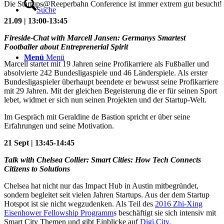
Die Startups@Reeperbahn Conference ist immer extrem gut besucht!
Suche
21.09 | 13:00-13:45
Fireside-Chat with Marcell Jansen: Germanys Smartest
Footballer about Entreprenerial Spirit
Menü
Menü
Marcell startet mit 19 Jahren seine Profikarriere als Fußballer und
absolvierte 242 Bundesligaspiele und 46 Länderspiele. Als erster
Bundesligaspieler überhaupt beendete er bewusst seine Profikarriere
mit 29 Jahren. Mit der gleichen Begeisterung die er für seinen Sport
lebet, widmet er sich nun seinen Projekten und der Startup-Welt.
Im Gespräch mit Geraldine de Bastion spricht er über seine
Erfahrungen und seine Motivation.
21 Sept | 13:45-14:45
Talk with Chelsea Collier: Smart Cities: How Tech Connects
Citizens to Solutions
Chelsea hat nicht nur das Impact Hub in Austin mitbegründet,
sondern begleitet seit vielen Jahren Startups. Aus der dem Startup
Hotspot ist sie nicht wegzudenken. Als Teil des
2016 Zhi-Xing
Eisenhower Fellowship Programm
s beschäftigt sie sich intensiv mit
Smart City Themen und gibt Einblicke auf
Digi.City
.