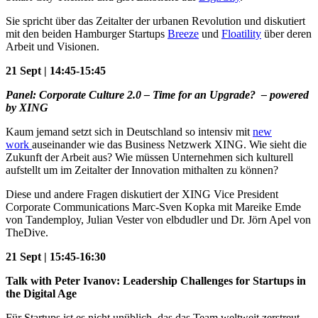
Sie spricht über das Zeitalter der urbanen Revolution und diskutiert
mit den beiden Hamburger Startups
Breeze
und
Floatility
über deren
Arbeit und Visionen.
21 Sept | 14:45-15:45
Panel: Corporate Culture 2.0 – Time for an Upgrade? – powered
by XING
Kaum jemand setzt sich in Deutschland so intensiv mit
new
work
auseinander wie das Business Netzwerk XING. Wie sieht die
Zukunft der Arbeit aus? Wie müssen Unternehmen sich kulturell
aufstellt um im Zeitalter der Innovation mithalten zu können?
Diese und andere Fragen diskutiert der XING Vice President
Corporate Communications Marc-Sven Kopka mit Mareike Emde
von Tandemploy, Julian Vester von elbdudler und Dr. Jörn Apel von
TheDive.
21 Sept | 15:45-16:30
Talk with Peter Ivanov: Leadership Challenges for Startups in
the Digital Age
Für Startups ist es nicht unüblich, das das Team weltweit zerstreut