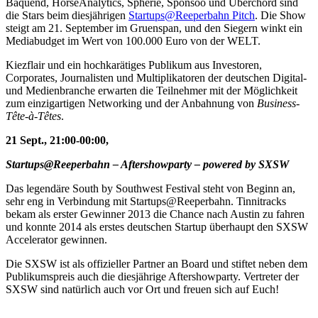
Baquend, HorseAnalytics, Spherie, Sponsoo und Uberchord sind
die Stars beim diesjährigen
Startups@Reeperbahn Pitch
. Die Show
steigt am 21. September im Gruenspan, und den Siegern winkt ein
Mediabudget im Wert von 100.000 Euro von der WELT.
Kiezflair und ein hochkarätiges Publikum aus Investoren,
Corporates, Journalisten und Multiplikatoren der deutschen Digital-
und Medienbranche erwarten die Teilnehmer mit der Möglichkeit
zum einzigartigen Networking und der Anbahnung von
Business-
Tête-à-Têtes
.
21 Sept., 21:00-00:00,
Startups@Reeperbahn – Aftershowparty – powered by SXSW
Das legendäre South by Southwest Festival steht von Beginn an,
sehr eng in Verbindung mit Startups@Reeperbahn. Tinnitracks
bekam als erster Gewinner 2013 die Chance nach Austin zu fahren
und konnte 2014 als erstes deutschen Startup überhaupt den SXSW
Accelerator gewinnen.
Die SXSW ist als offizieller Partner an Board und stiftet neben dem
Publikumspreis auch die diesjährige Aftershowparty. Vertreter der
SXSW sind natürlich auch vor Ort und freuen sich auf Euch!