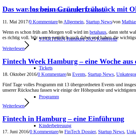
Das war los beim Gründerfrühstück mit Ol
STARTERiN Hamburg 2025 Konferenz
11. Mai 2017
/
0 Kommentare
/
in
Allgemein
,
Startup News
/
von
Mathias
Wenn es schon früh am Morgen voll wird im
betahaus
, dann steht w
es richtig voll. Wir waren natürlich auch dabei und haben die wichtig
STARTERiN Hamburg 2025 Konferenz
Weiterlesen
Fintech Week Hamburg – eine Woche aus d
Tickets
18. Oktober 2016
/
0 Kommentare
/
in
Events
,
Startup News
,
Unkategori
Fünf Tage volles Programm mit 13 übergeordneten Events und insgesa
unserer Rückschau fassen wir einige der Höhepunkte und wichtigste
Programm
Weiterlesen
Fintech in Hamburg – eine Einführung
Kinderbetreuung
17. Juni 2016
/
0 Kommentare
/
in
FinTech Dossier
,
Startup News
,
Unka