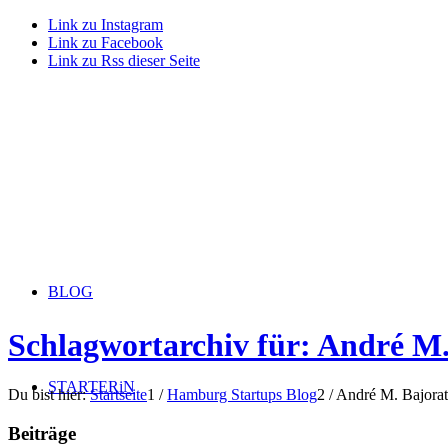
Link zu Instagram
Link zu Facebook
Link zu Rss dieser Seite
BLOG
Schlagwortarchiv für: André M.
STARTERiN
Du bist hier:
Startseite
1
/
Hamburg Startups Blog
2
/
André M. Bajorat
Beiträge