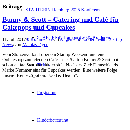
Beiträge
STARTERiN Hamburg 2025 Konferenz
Bunny & Scott – Catering und Café für
Cakepops und Cupcakes
STARTERiN Hamburg 2025 Konferenz
11. Juli 2017
/
0 Kommentare
/
in
Allgemein
,
Food&Health
,
Startup
News
/
von
Mathias Jäger
Vom Straßenverkauf über ein Startup Weekend und einen
Onlineshop zum eigenen Café – das Startup Bunny & Scott hat
Tickets
schon einige Stationen hinter sich. Nächstes Ziel: Deutschlands
Marke Nummer eins für Cupcakes werden. Eine weitere Folge
unserer Reihe „Spot on: Food & Health“.
Programm
Kinderbetreuung