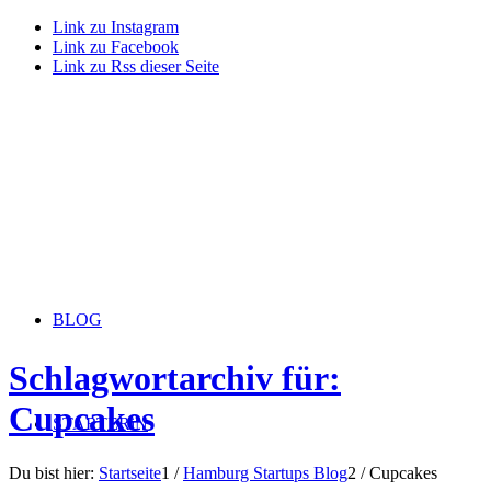
Link zu Instagram
Link zu Facebook
Link zu Rss dieser Seite
BLOG
Schlagwortarchiv für:
Cupcakes
STARTERiN
Du bist hier:
Startseite
1
/
Hamburg Startups Blog
2
/
Cupcakes