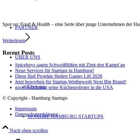
Spot on: Food & Health – eine Serie über junge Unternehmen der 
PARTNER
Weiterlesen
Recent Posts
ÜBER UNS
Spiceboys sagen Schweißfüßen mit Zimt den Kampf an
Neue Services für Startups in Hamburg!
Diese fünf Projekte fördert Games Lift 2026
Jetzt bewerben für Startup-Wettbewerb Next Big Brand!
Über uns
goodBytz bringt seine Küchenroboter in die USA
© Copyright - Hamburg Startups
Impressum
Datenschutzerklärung
10 JAHRE HAMBURG STARTUPS
Nach oben scrollen