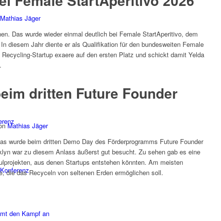
ei Female StartAperitivo 2026
Mathias Jäger
nen. Das wurde wieder einmal deutlich bei Female StartAperitivo, dem
 In diesem Jahr diente er als Qualifikation für den bundesweiten Female
 Recycling-Startup exaere auf den ersten Platz und schickt damit Yelda
.
eim dritten Future Founder
erenz
on
Mathias Jäger
Das wurde beim dritten Demo Day des Förderprogramms Future Founder
klyn war zu diesem Anlass äußerst gut besucht. Zu sehen gab es eine
lprojekten, aus denen Startups entstehen könnten. Am meisten
Konferenz
e, die das Recyceln von seltenen Erden ermöglichen soll.
imt den Kampf an