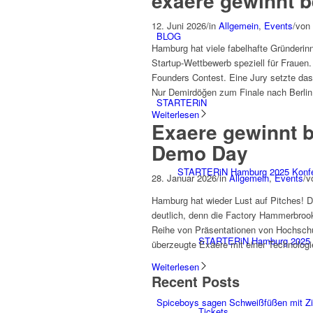
exaere gewinnt b
12. Juni 2026
/
in
Allgemein
,
Events
/
von
BLOG
Hamburg hat viele fabelhafte Gründerin
Startup-Wettbewerb speziell für Frauen.
Founders Contest. Eine Jury setzte das
Nur Demirdöğen zum Finale nach Berlin
STARTERiN
Weiterlesen
Exaere gewinnt b
Demo Day
STARTERiN Hamburg 2025 Konf
28. Januar 2026
/
in
Allgemein
,
Events
/
v
Hamburg hat wieder Lust auf Pitches! 
deutlich, denn die Factory Hammerbroo
Reihe von Präsentationen von Hochschu
STARTERiN Hamburg 2025 
überzeugte Exaere mit einer Technologi
Weiterlesen
Recent Posts
Spiceboys sagen Schweißfüßen mit Z
Tickets