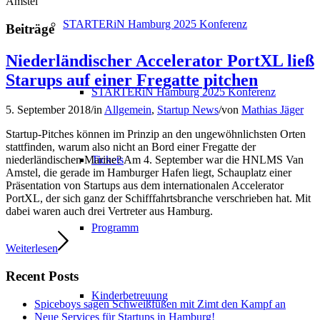
Amstel
STARTERiN Hamburg 2025 Konferenz
Beiträge
Niederländischer Accelerator PortXL ließ
Starups auf einer Fregatte pitchen
STARTERiN Hamburg 2025 Konferenz
5. September 2018
/
in
Allgemein
,
Startup News
/
von
Mathias Jäger
Startup-Pitches können im Prinzip an den ungewöhnlichsten Orten
stattfinden, warum also nicht an Bord einer Fregatte der
Tickets
niederländischen Marine? Am 4. September war die HNLMS Van
Amstel, die gerade im Hamburger Hafen liegt, Schauplatz einer
Präsentation von Startups aus dem internationalen Accelerator
PortXL, der sich ganz der Schifffahrtsbranche verschrieben hat. Mit
dabei waren auch drei Vertreter aus Hamburg.
Programm
Weiterlesen
Recent Posts
Kinderbetreuung
Spiceboys sagen Schweißfüßen mit Zimt den Kampf an
Neue Services für Startups in Hamburg!