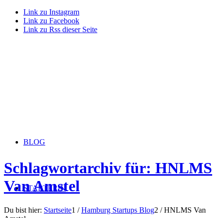
Link zu Instagram
Link zu Facebook
Link zu Rss dieser Seite
BLOG
Schlagwortarchiv für: HNLMS
Van Amstel
STARTERiN
Du bist hier:
Startseite
1
/
Hamburg Startups Blog
2
/
HNLMS Van