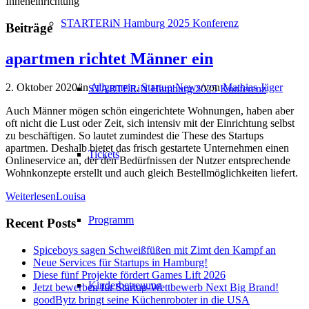
Inneneinrichtung
STARTERiN Hamburg 2025 Konferenz
Beiträge
apartmen richtet Männer ein
2. Oktober 2020
/
in
Allgemein
,
Startup News
/
von
Mathias Jäger
STARTERiN Hamburg 2025 Konferenz
Auch Männer mögen schön eingerichtete Wohnungen, haben aber
oft nicht die Lust oder Zeit, sich intensiv mit der Einrichtung selbst
zu beschäftigen. So lautet zumindest die These des Startups
apartmen. Deshalb bietet das frisch gestartete Unternehmen einen
Tickets
Onlineservice an, der den Bedürfnissen der Nutzer entsprechende
Wohnkonzepte erstellt und auch gleich Bestellmöglichkeiten liefert.
WeiterlesenLouisa
Programm
Recent Posts
Spiceboys sagen Schweißfüßen mit Zimt den Kampf an
Neue Services für Startups in Hamburg!
Diese fünf Projekte fördert Games Lift 2026
Kinderbetreuung
Jetzt bewerben für Startup-Wettbewerb Next Big Brand!
goodBytz bringt seine Küchenroboter in die USA