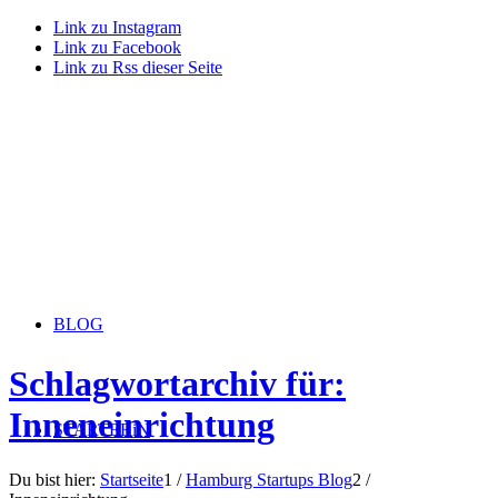
Link zu Instagram
Link zu Facebook
Link zu Rss dieser Seite
BLOG
Schlagwortarchiv für:
Inneneinrichtung
STARTERiN
Du bist hier:
Startseite
1
/
Hamburg Startups Blog
2
/